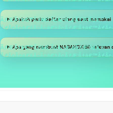
Apakah perlu daftar ulang saat memakai 
Apa yang membuat NAGAHOKI88 relevan d