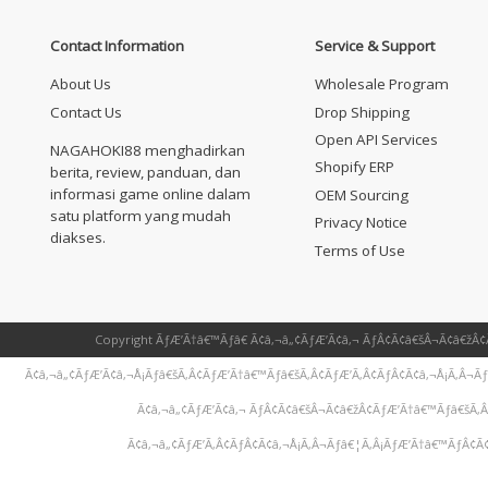
Contact Information
Service & Support
About Us
Wholesale Program
Contact Us
Drop Shipping
Open API Services
NAGAHOKI88 menghadirkan
Shopify ERP
berita, review, panduan, dan
informasi game online dalam
OEM Sourcing
satu platform yang mudah
Privacy Notice
diakses.
Terms of Use
Copyright ÃƒÆ’Ã†â€™Ãƒâ€ Ã¢â‚¬â„¢ÃƒÆ’Ã¢â‚¬ ÃƒÂ¢Ã¢â€šÂ¬Ã¢â€žÂ
Ã¢â‚¬â„¢ÃƒÆ’Ã¢â‚¬Å¡Ãƒâ€šÃ‚Â¢ÃƒÆ’Ã†â€™Ãƒâ€šÃ‚Â¢ÃƒÆ’Ã‚Â¢ÃƒÂ¢Ã¢â‚¬Å¡Ã‚Â¬Ã
Ã¢â‚¬â„¢ÃƒÆ’Ã¢â‚¬ ÃƒÂ¢Ã¢â€šÂ¬Ã¢â€žÂ¢ÃƒÆ’Ã†â€™Ãƒâ€šÃ‚
Ã¢â‚¬â„¢ÃƒÆ’Ã‚Â¢ÃƒÂ¢Ã¢â‚¬Å¡Ã‚Â¬Ãƒâ€¦Ã‚Â¡ÃƒÆ’Ã†â€™ÃƒÂ¢Ã¢â