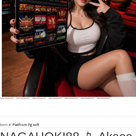
Item #:
Platfrom Pg soft