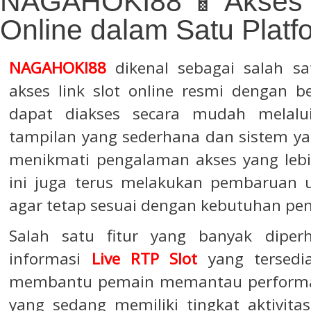
NAGAHOKI88 📱 Akses 
Online dalam Satu Platf
NAGAHOKI88
dikenal sebagai salah s
akses link slot online resmi dengan b
dapat diakses secara mudah melalu
tampilan yang sederhana dan sistem ya
menikmati pengalaman akses yang lebi
ini juga terus melakukan pembaruan u
agar tetap sesuai dengan kebutuhan p
Salah satu fitur yang banyak diper
informasi
Live RTP Slot
yang tersedia
membantu pemain memantau performa
yang sedang memiliki tingkat aktivita