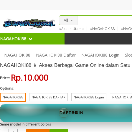
All
⭐Akses Utama
⭐NAGAHOKI88
⭐NAGA
⭐Home
⭐NAGAHOKI88 Prakmatic
⭐
NAGAHOKI88
NAGAHOKI88
NAGAHOKI88 Daftar
NAGAHOKI88 Login
Slo
NAGAHOKI88 📱 Akses Berbagai Game Online dalam Satu 
Rp.10.000
Price:
Options:
NAGAHOKI88
NAGAHOKI88 DAFTAR
NAGAHOKI88 Login
NAGAHOKI88
DAFTAR
LOGIN
Same model in different colors