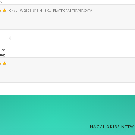
A.
Order #: 2508161614
SKU: PLATFORM TERPERCAYA
994
ung
NAGAHOKI88 NET