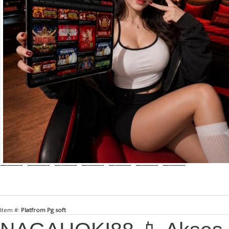
Item #:
Platfrom Pg soft