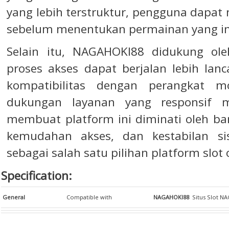
yang lebih terstruktur, pengguna dapa
sebelum menentukan permainan yang in
Selain itu, NAGAHOKI88 didukung ole
proses akses dapat berjalan lebih lan
kompatibilitas dengan perangkat m
dukungan layanan yang responsif m
membuat platform ini diminati oleh ba
kemudahan akses, dan kestabilan s
sebagai salah satu pilihan platform slot 
Specification:
General
Compatible with
NAGAHOKI88
Situs Slot N