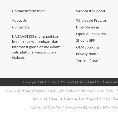
Contact Information
Service & Support
About Us
Wholesale Program
Contact Us
Drop Shipping
Open API Services
NAGAHOKI88 menghadirkan
Shopify ERP
berita, review, panduan, dan
informasi game online dalam
OEM Sourcing
satu platform yang mudah
Privacy Notice
diakses.
Terms of Use
Copyright ÃƒÆ’Ã†â€™Ãƒâ€ Ã¢â‚¬â„¢ÃƒÆ’Ã¢â‚¬ ÃƒÂ¢Ã¢â€šÂ¬Ã¢â€žÂ
Ã¢â‚¬â„¢ÃƒÆ’Ã¢â‚¬Å¡Ãƒâ€šÃ‚Â¢ÃƒÆ’Ã†â€™Ãƒâ€šÃ‚Â¢ÃƒÆ’Ã‚Â¢ÃƒÂ¢Ã¢â‚¬Å¡Ã‚Â¬Ã
Ã¢â‚¬â„¢ÃƒÆ’Ã¢â‚¬ ÃƒÂ¢Ã¢â€šÂ¬Ã¢â€žÂ¢ÃƒÆ’Ã†â€™Ãƒâ€šÃ‚
Ã¢â‚¬â„¢ÃƒÆ’Ã‚Â¢ÃƒÂ¢Ã¢â‚¬Å¡Ã‚Â¬Ãƒâ€¦Ã‚Â¡ÃƒÆ’Ã†â€™ÃƒÂ¢Ã¢â