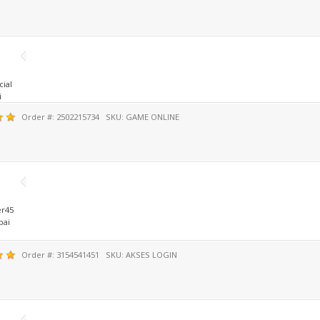
cial
i
Order #: 2502215734
SKU: GAME ONLINE
r45
bai
Order #: 3154541451
SKU: AKSES LOGIN