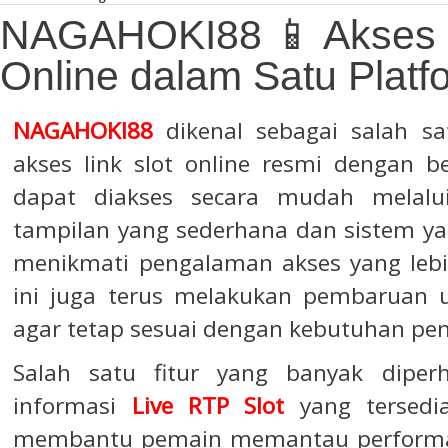
NAGAHOKI88 📱 Akses 
Online dalam Satu Platf
NAGAHOKI88
dikenal sebagai salah s
akses link slot online resmi dengan b
dapat diakses secara mudah melalu
tampilan yang sederhana dan sistem ya
menikmati pengalaman akses yang lebi
ini juga terus melakukan pembaruan u
agar tetap sesuai dengan kebutuhan p
Salah satu fitur yang banyak diper
informasi
Live RTP Slot
yang tersedia
membantu pemain memantau performa