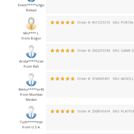
Erwin*****ongo
Bekasi
Order #: 4511215115
SKU: PORTAL
Mis**** L.
from Bogor
Order #: 2502215734
SKU: GAME O
Arista*****icial
from Bali
Order #: 3154541451
SKU: AKSES 
Mehu*****er45
from Mumbai
Medan
Order #: 2508161614
SKU: PLATF
Tush*****mar
from U.S.A.