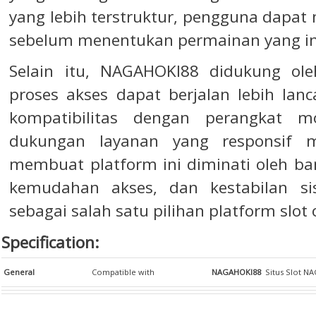
yang lebih terstruktur, pengguna dapa
sebelum menentukan permainan yang in
Selain itu, NAGAHOKI88 didukung ole
proses akses dapat berjalan lebih lan
kompatibilitas dengan perangkat m
dukungan layanan yang responsif m
membuat platform ini diminati oleh ba
kemudahan akses, dan kestabilan s
sebagai salah satu pilihan platform slot 
Specification:
General
Compatible with
NAGAHOKI88
Situs Slot N