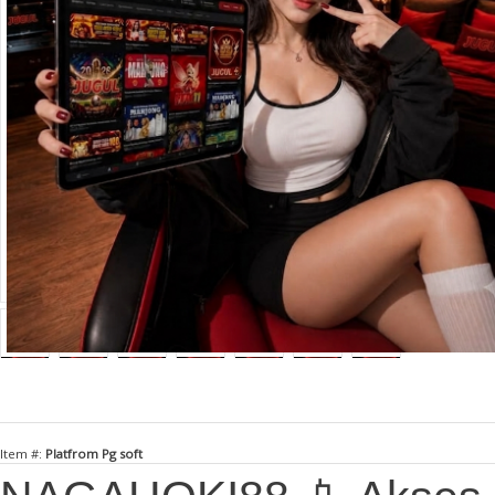
Item #:
Platfrom Pg soft