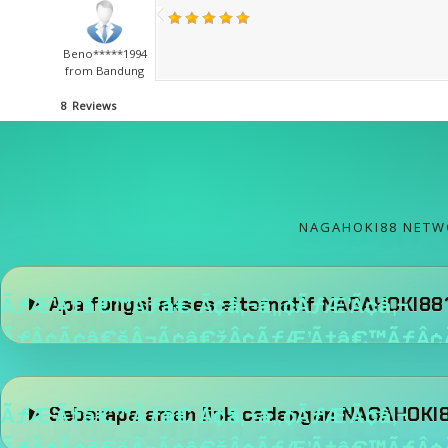
Beno*****1994
from Bandung
8 Reviews
NAGAHOKI88 NET
Apa fungsi akses alternatif NAGAHOKI88
Seberapa aman link cadangan NAGAHOKI