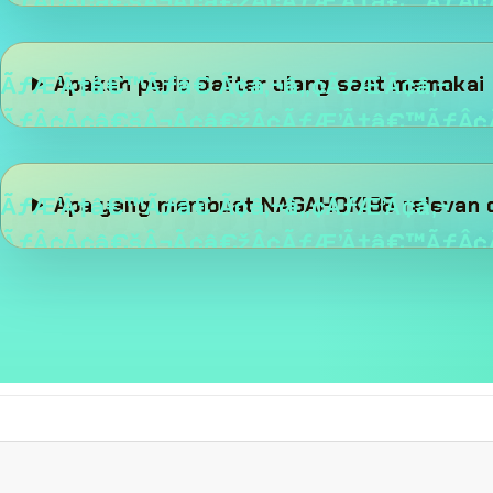
Apakah perlu daftar ulang saat memakai 
Apa yang membuat NAGAHOKI88 relevan d