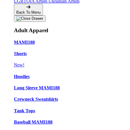
LGBTQIA Artists
Ukrainian Artists
Back To Menu
Adult Apparel
MAMI188
Shorts
New!
Hoodies
Long Sleeve MAMI188
Crewneck Sweatshirts
Tank Tops
Baseball MAMI188