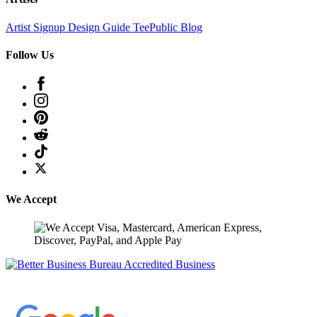
Artist Signup
Design Guide
TeePublic Blog
Follow Us
We Accept