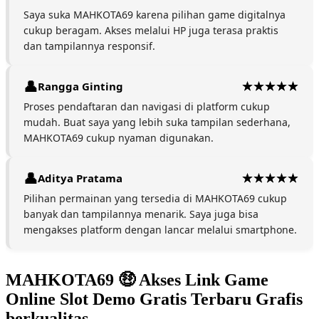
Saya suka MAHKOTA69 karena pilihan game digitalnya
cukup beragam. Akses melalui HP juga terasa praktis
dan tampilannya responsif.
Rangga Ginting
Proses pendaftaran dan navigasi di platform cukup
mudah. Buat saya yang lebih suka tampilan sederhana,
MAHKOTA69 cukup nyaman digunakan.
Aditya Pratama
Pilihan permainan yang tersedia di MAHKOTA69 cukup
banyak dan tampilannya menarik. Saya juga bisa
mengakses platform dengan lancar melalui smartphone.
MAHKOTA69 🤑 Akses Link Game
Online Slot Demo Gratis Terbaru Grafis
berkualitas