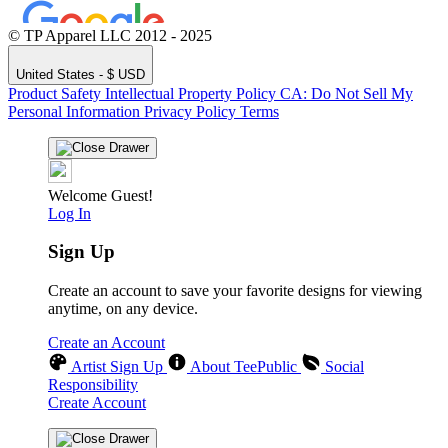
© TP Apparel LLC 2012 - 2025
United States - $ USD
Product Safety
Intellectual Property Policy
CA: Do Not Sell My
Personal Information
Privacy Policy
Terms
Welcome Guest!
Log In
Sign Up
Create an account to save your favorite designs for viewing
anytime, on any device.
Create an Account
Artist Sign Up
About TeePublic
Social
Responsibility
Create Account