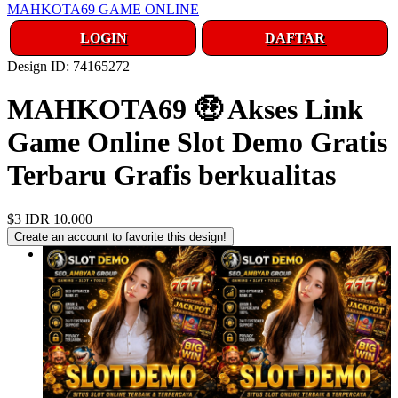
MAHKOTA69 GAME ONLINE
LOGIN
DAFTAR
Design ID: 74165272
MAHKOTA69 🤑 Akses Link
Game Online Slot Demo Gratis
Terbaru Grafis berkualitas
$3
IDR 10.000
Create an account to favorite this design!