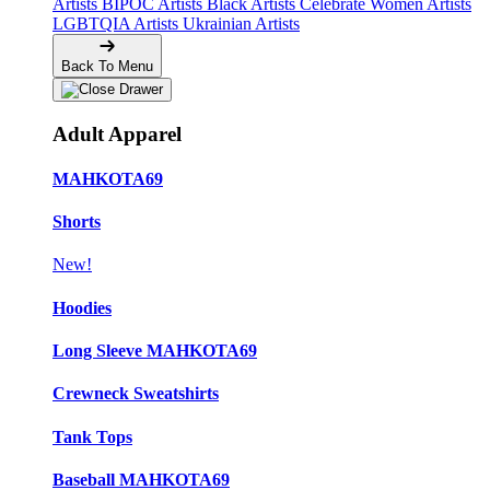
Artists
BIPOC Artists
Black Artists
Celebrate Women Artists
LGBTQIA Artists
Ukrainian Artists
Back To Menu
Adult Apparel
MAHKOTA69
Shorts
New!
Hoodies
Long Sleeve MAHKOTA69
Crewneck Sweatshirts
Tank Tops
Baseball MAHKOTA69