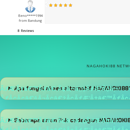
Beno*****1994
from Bandung
8 Reviews
NAGAHOKI88 NET
Apa fungsi akses alternatif NAGAHOKI88
Seberapa aman link cadangan NAGAHOKI