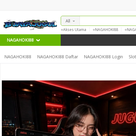
All
⭐Akses Utama
⭐NAGAHOKI88
⭐NAGA
⭐Home
⭐NAGAHOKI88 Prakmatic
⭐
NAGAHOKI88
NAGAHOKI88
NAGAHOKI88 Daftar
NAGAHOKI88 Login
Slo