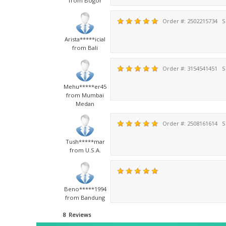
from Bogor
Order #: 2502215734
S
Arista*****icial
from Bali
Order #: 3154541451
S
Mehu*****er45
from Mumbai
Medan
Order #: 2508161614
S
Tush*****mar
from U.S.A.
Beno*****1994
from Bandung
8 Reviews