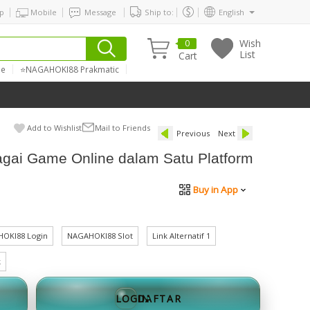
p
Mobile
Message
Ship to:
English
Wish
0
List
Cart
e
⭐NAGAHOKI88 Prakmatic
Add to Wishlist
Mail to Friends
Previous
Next
ai Game Online dalam Satu Platform
Buy in App
OKI88 Login
NAGAHOKI88 Slot
Link Alternatif 1
k
LOGIN
DAFTAR