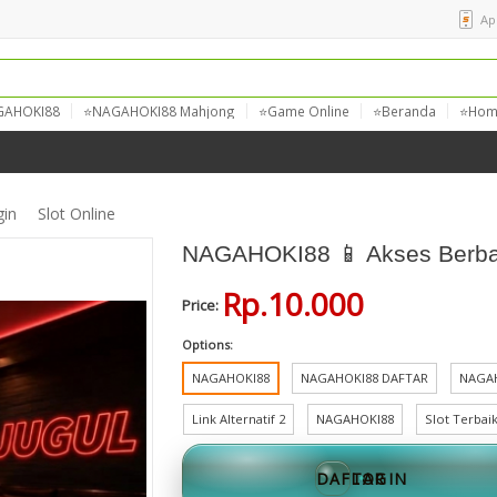
Ap
GAHOKI88
⭐NAGAHOKI88 Mahjong
⭐Game Online
⭐Beranda
⭐Hom
⭐Rekomendasi NAGAHOKI88
in
Slot Online
NAGAHOKI88 📱 Akses Berbag
Rp.10.000
Price:
Options:
NAGAHOKI88
NAGAHOKI88 DAFTAR
NAGAH
Link Alternatif 2
NAGAHOKI88
Slot Terbai
DAFTAR
LOGIN