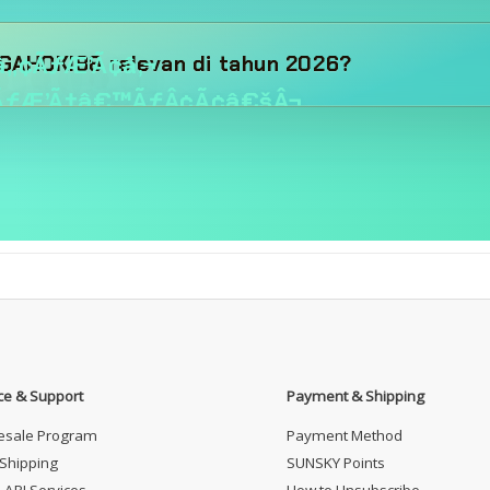
AHOKI88 relevan di tahun 2026?
ce & Support
Payment & Shipping
esale Program
Payment Method
Shipping
SUNSKY Points