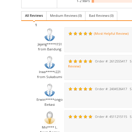
1-2 stars:
All Reviews
Medium Reviews (
0
)
Bad Reviews (
0
)
1
(Most Helpful Review)
Jajang*****l151
from Bandung
Order #: 2612555417
S
Review)
Irwa*****i221
from Sukabumi
Order #: 2404536417
S
Erwin*****ongo
Bekasi
Order #: 4511215115
S
Mis**** L.