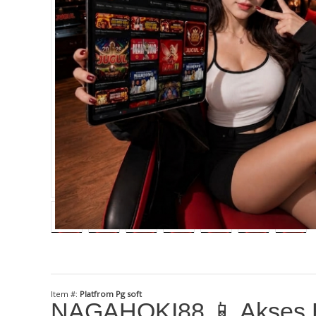
Item #:
Platfrom Pg soft
NAGAHOKI88 📱 Akses B