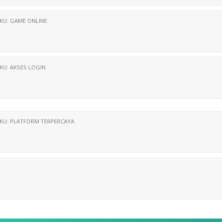
KU: GAME ONLINE
KU: AKSES LOGIN
KU: PLATFORM TERPERCAYA