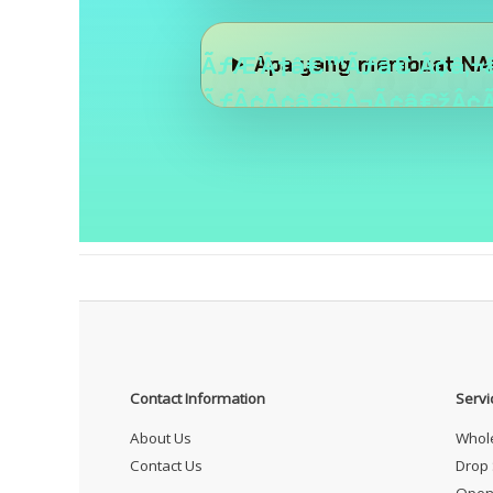
Apa yang membuat NAG
Contact Information
Servi
About Us
Whol
Contact Us
Drop 