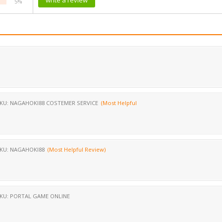
write a review
5%
KU: NAGAHOKI88 COSTEMER SERVICE
(Most Helpful
KU: NAGAHOKI88
(Most Helpful Review)
KU: PORTAL GAME ONLINE