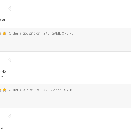
cial
i
Order #: 2502215734
SKU: GAME ONLINE
r45
bai
Order #: 3154541451
SKU: AKSES LOGIN
mar