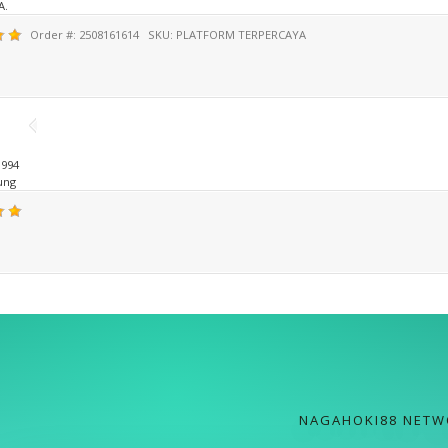
A.
Order #: 2508161614
SKU: PLATFORM TERPERCAYA
994
ung
NAGAHOKI88 NET