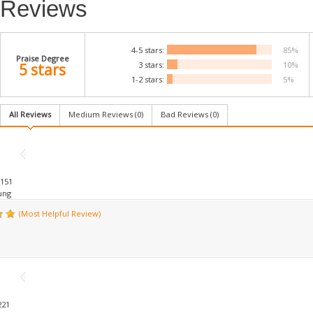
Reviews
4-5 stars:
85%
Praise Degree
3 stars:
10%
5 stars
1-2 stars:
5%
All Reviews
Medium Reviews (
0
)
Bad Reviews (
0
)
l151
ung
(Most Helpful Review)
221