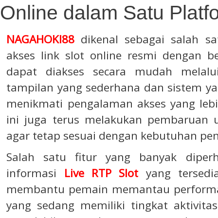
Online dalam Satu Platf
NAGAHOKI88
dikenal sebagai salah s
akses link slot online resmi dengan b
dapat diakses secara mudah melalu
tampilan yang sederhana dan sistem ya
menikmati pengalaman akses yang lebi
ini juga terus melakukan pembaruan u
agar tetap sesuai dengan kebutuhan p
Salah satu fitur yang banyak diper
informasi
Live RTP Slot
yang tersedia
membantu pemain memantau performa
yang sedang memiliki tingkat aktivita