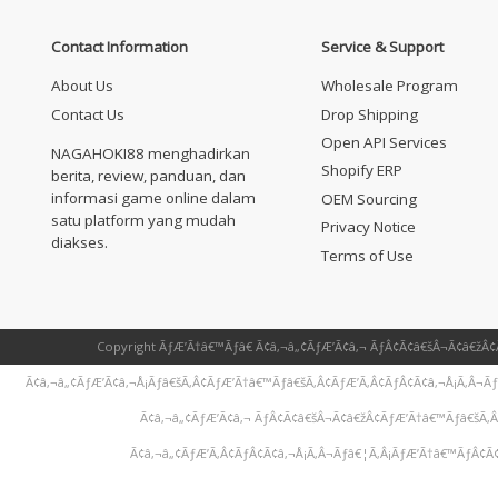
Contact Information
Service & Support
About Us
Wholesale Program
Contact Us
Drop Shipping
Open API Services
NAGAHOKI88 menghadirkan
Shopify ERP
berita, review, panduan, dan
informasi game online dalam
OEM Sourcing
satu platform yang mudah
Privacy Notice
diakses.
Terms of Use
Copyright ÃƒÆ’Ã†â€™Ãƒâ€ Ã¢â‚¬â„¢ÃƒÆ’Ã¢â‚¬ ÃƒÂ¢Ã¢â€šÂ¬Ã¢â€žÂ
Ã¢â‚¬â„¢ÃƒÆ’Ã¢â‚¬Å¡Ãƒâ€šÃ‚Â¢ÃƒÆ’Ã†â€™Ãƒâ€šÃ‚Â¢ÃƒÆ’Ã‚Â¢ÃƒÂ¢Ã¢â‚¬Å¡Ã‚Â¬Ã
Ã¢â‚¬â„¢ÃƒÆ’Ã¢â‚¬ ÃƒÂ¢Ã¢â€šÂ¬Ã¢â€žÂ¢ÃƒÆ’Ã†â€™Ãƒâ€šÃ‚
Ã¢â‚¬â„¢ÃƒÆ’Ã‚Â¢ÃƒÂ¢Ã¢â‚¬Å¡Ã‚Â¬Ãƒâ€¦Ã‚Â¡ÃƒÆ’Ã†â€™ÃƒÂ¢Ã¢â