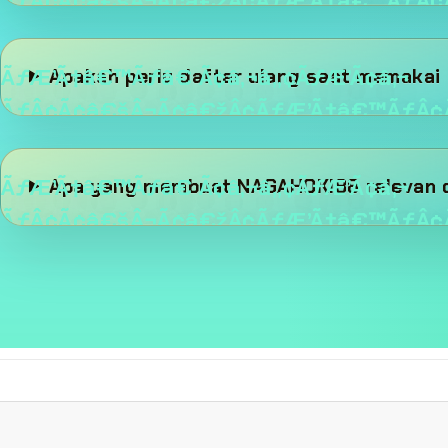
Apakah perlu daftar ulang saat memakai 
Apa yang membuat NAGAHOKI88 relevan d