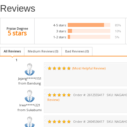
Reviews
4-5 stars:
85%
Praise Degree
3 stars:
10%
5 stars
1-2 stars:
5%
All Reviews
Medium Reviews (
0
)
Bad Reviews (
0
)
1
(Most Helpful Review)
Jajang*****l151
from Bandung
Order #: 2612555417
SKU: NAGAHO
Review)
Irwa*****i221
from Sukabumi
Order #: 2404536417
SKU: NAGAHO