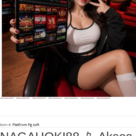
Item #:
Platfrom Pg soft