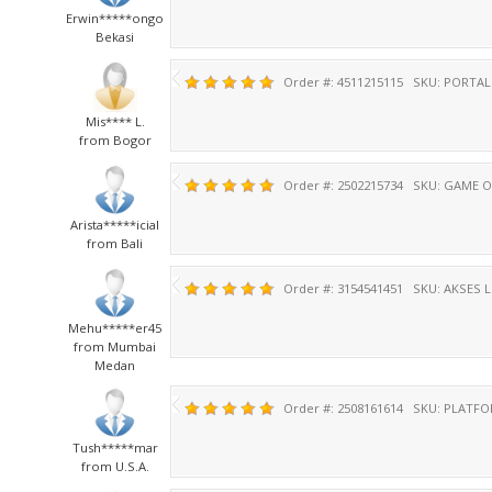
Erwin*****ongo
Bekasi
Order #: 4511215115
SKU: PORTAL
Mis**** L.
from Bogor
Order #: 2502215734
SKU: GAME O
Arista*****icial
from Bali
Order #: 3154541451
SKU: AKSES 
Mehu*****er45
from Mumbai
Medan
Order #: 2508161614
SKU: PLATF
Tush*****mar
from U.S.A.