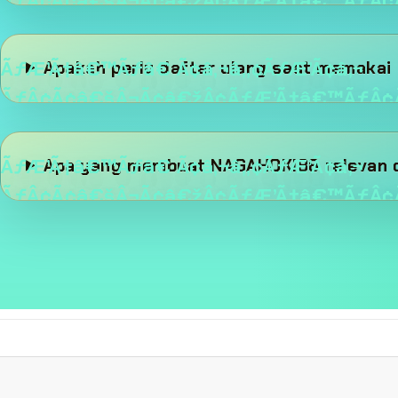
Apakah perlu daftar ulang saat memakai 
Apa yang membuat NAGAHOKI88 relevan d