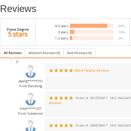
Reviews
4-5 stars:
85%
Praise Degree
3 stars:
10%
5 stars
1-2 stars:
5%
All Reviews
Medium Reviews (
0
)
Bad Reviews (
0
)
1
(Most Helpful Review)
Jajang*****l151
from Bandung
Order #: 2612555417
SKU: NAGAHO
Review)
Irwa*****i221
from Sukabumi
Order #: 2404536417
SKU: NAGAHO