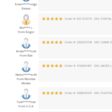
Erwin*****ongo
Bekasi
Order #: 4511215115
SKU: PORTAL
Mis**** L.
from Bogor
Order #: 2502215734
SKU: GAME O
Arista*****icial
from Bali
Order #: 3154541451
SKU: AKSES 
Mehu*****er45
from Mumbai
Medan
Order #: 2508161614
SKU: PLATF
Tush*****mar
from U.S.A.