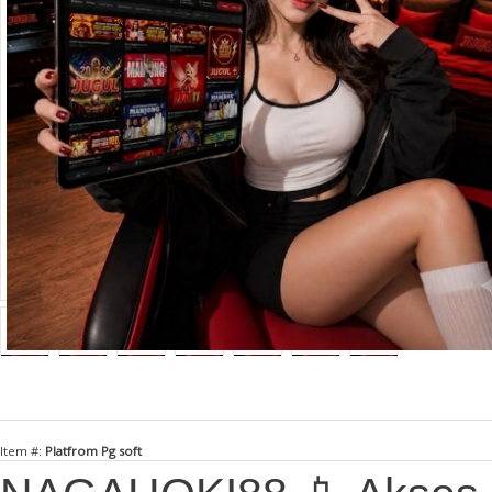
Item #:
Platfrom Pg soft