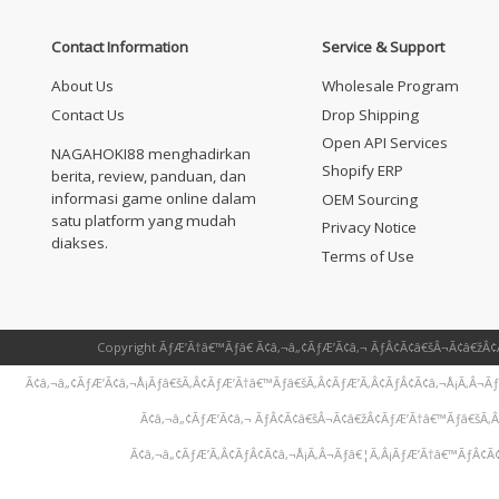
Contact Information
Service & Support
About Us
Wholesale Program
Contact Us
Drop Shipping
Open API Services
NAGAHOKI88 menghadirkan
Shopify ERP
berita, review, panduan, dan
informasi game online dalam
OEM Sourcing
satu platform yang mudah
Privacy Notice
diakses.
Terms of Use
Copyright ÃƒÆ’Ã†â€™Ãƒâ€ Ã¢â‚¬â„¢ÃƒÆ’Ã¢â‚¬ ÃƒÂ¢Ã¢â€šÂ¬Ã¢â€žÂ
Ã¢â‚¬â„¢ÃƒÆ’Ã¢â‚¬Å¡Ãƒâ€šÃ‚Â¢ÃƒÆ’Ã†â€™Ãƒâ€šÃ‚Â¢ÃƒÆ’Ã‚Â¢ÃƒÂ¢Ã¢â‚¬Å¡Ã‚Â¬Ã
Ã¢â‚¬â„¢ÃƒÆ’Ã¢â‚¬ ÃƒÂ¢Ã¢â€šÂ¬Ã¢â€žÂ¢ÃƒÆ’Ã†â€™Ãƒâ€šÃ‚
Ã¢â‚¬â„¢ÃƒÆ’Ã‚Â¢ÃƒÂ¢Ã¢â‚¬Å¡Ã‚Â¬Ãƒâ€¦Ã‚Â¡ÃƒÆ’Ã†â€™ÃƒÂ¢Ã¢â