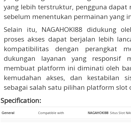
yang lebih terstruktur, pengguna dapa
sebelum menentukan permainan yang in
Selain itu, NAGAHOKI88 didukung ole
proses akses dapat berjalan lebih lan
kompatibilitas dengan perangkat m
dukungan layanan yang responsif m
membuat platform ini diminati oleh ba
kemudahan akses, dan kestabilan s
sebagai salah satu pilihan platform slot 
Specification:
General
Compatible with
NAGAHOKI88
Situs Slot N