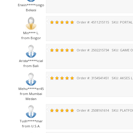
Erwin*****ongo
Bekasi
Order #: 4511215115
SKU: PORTAL
Mis**** L.
from Bogor
Order #: 2502215734
SKU: GAME O
Arista*****icial
from Bali
Order #: 3154541451
SKU: AKSES 
Mehu*****er45
from Mumbai
Medan
Order #: 2508161614
SKU: PLATF
Tush*****mar
from U.S.A.