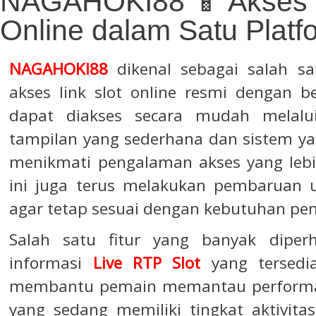
NAGAHOKI88 📱 Akses 
Online dalam Satu Platf
NAGAHOKI88
dikenal sebagai salah s
akses link slot online resmi dengan b
dapat diakses secara mudah melalu
tampilan yang sederhana dan sistem ya
menikmati pengalaman akses yang lebi
ini juga terus melakukan pembaruan u
agar tetap sesuai dengan kebutuhan p
Salah satu fitur yang banyak diper
informasi
Live RTP Slot
yang tersedia
membantu pemain memantau performa
yang sedang memiliki tingkat aktivita