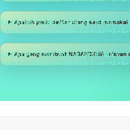
Apakah perlu daftar ulang saat memakai 
Apa yang membuat NAGAHOKI88 relevan d