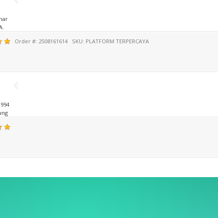
mar
A.
Order #: 2508161614
SKU: PLATFORM TERPERCAYA
994
ung