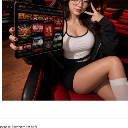
Item #:
Platfrom Pg soft