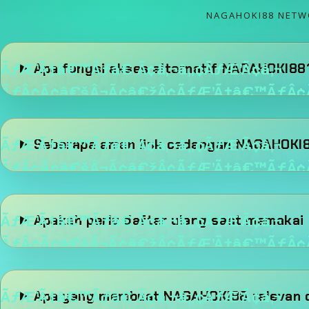
NAGAHOKI88 NET
Apa fungsi akses alternatif NAGAHOKI88
Seberapa aman link cadangan NAGAHOKI
Apakah perlu daftar ulang saat memakai 
Apa yang membuat NAGAHOKI88 relevan d