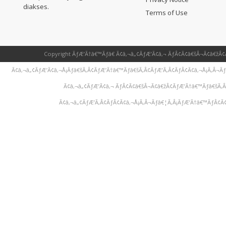
diakses.
Terms of Use
Copyright ÃƒÆ’Ã†â€™Ãƒâ€ Ã¢â‚¬â„¢ÃƒÆ’Ã¢â‚¬ ÃƒÂ¢Ã¢â€šÂ¬Ã¢â€žÂ
Ã¢â‚¬â„¢ÃƒÆ’Ã¢â‚¬Å¡Ãƒâ€šÃ‚Â¢ÃƒÆ’Ã†â€™Ãƒâ€šÃ‚Â¢ÃƒÆ’Ã‚Â¢ÃƒÂ¢Ã¢â‚¬Å¡Ã‚Â¬Ã
Ã¢â‚¬â„¢ÃƒÆ’Ã¢â‚¬ ÃƒÂ¢Ã¢â€šÂ¬Ã¢â€žÂ¢ÃƒÆ’Ã†â€™Ãƒâ€šÃ‚
Ã¢â‚¬â„¢ÃƒÆ’Ã‚Â¢ÃƒÂ¢Ã¢â‚¬Å¡Ã‚Â¬Ãƒâ€¦Ã‚Â¡ÃƒÆ’Ã†â€™ÃƒÂ¢Ã¢â