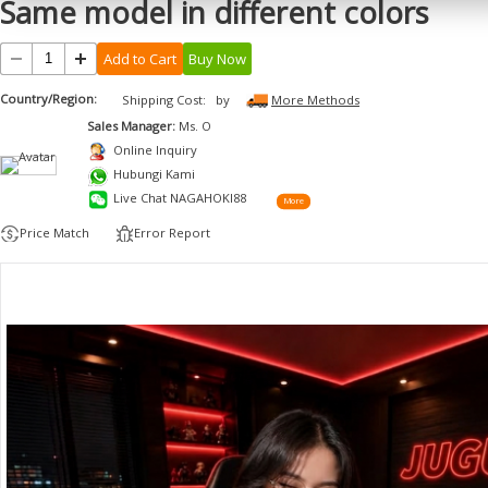
Same model in different colors
Add to Cart
Buy Now
Country/Region:
Shipping Cost:
by
More Methods
Sales Manager:
Ms. O
Online Inquiry
Hubungi Kami
Live Chat NAGAHOKI88
More
Live Chat NAGAHOKI88
Price Match
Error Report