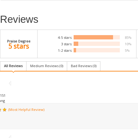
Reviews
4-5 stars:
85%
Praise Degree
3 stars:
10%
5 stars
1-2 stars:
5%
All Reviews
Medium Reviews (
0
)
Bad Reviews (
0
)
l151
ung
(Most Helpful Review)