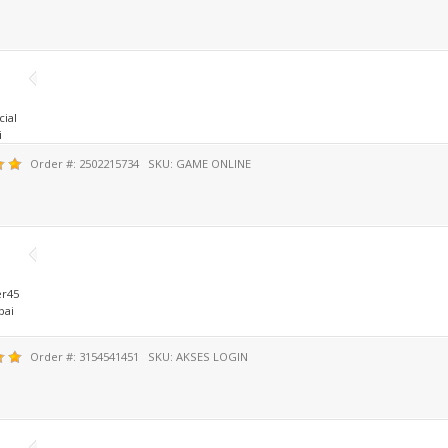
cial
i
Order #: 2502215734
SKU: GAME ONLINE
r45
bai
Order #: 3154541451
SKU: AKSES LOGIN