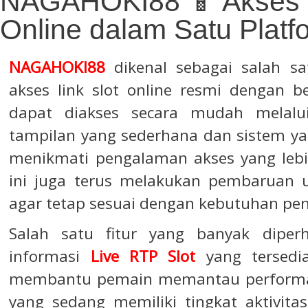
NAGAHOKI88 📱 Akses 
Online dalam Satu Platf
NAGAHOKI88
dikenal sebagai salah s
akses link slot online resmi dengan b
dapat diakses secara mudah melalu
tampilan yang sederhana dan sistem ya
menikmati pengalaman akses yang lebi
ini juga terus melakukan pembaruan u
agar tetap sesuai dengan kebutuhan p
Salah satu fitur yang banyak diper
informasi
Live RTP Slot
yang tersedia
membantu pemain memantau performa
yang sedang memiliki tingkat aktivita