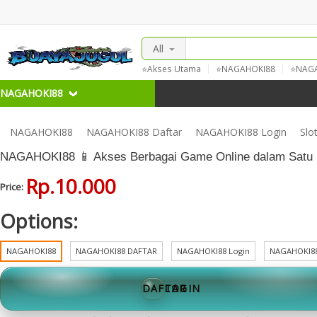
All
⭐Akses Utama
⭐NAGAHOKI88
⭐NAGA
⭐Home
⭐NAGAHOKI88 Prakmatic
⭐
NAGAHOKI88
NAGAHOKI88
NAGAHOKI88 Daftar
NAGAHOKI88 Login
Slo
NAGAHOKI88 📱 Akses Berbagai Game Online dalam Satu 
Rp.10.000
Price:
Options:
NAGAHOKI88
NAGAHOKI88 DAFTAR
NAGAHOKI88 Login
NAGAHOKI88
DAFTAR
LOGIN