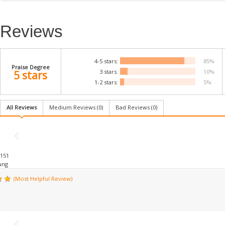
Reviews
4-5 stars:
85%
Praise Degree
3 stars:
10%
5 stars
1-2 stars:
5%
All Reviews
Medium Reviews (
0
)
Bad Reviews (
0
)
l151
ung
(Most Helpful Review)