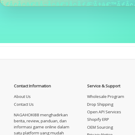
Contact Information
Service & Support
About Us
Wholesale Program
Contact Us
Drop Shipping
Open API Services
NAGAHOKI88 menghadirkan
Shopify ERP
berita, review, panduan, dan
informasi game online dalam
OEM Sourcing
satu platform yang mudah
Privacy Notice