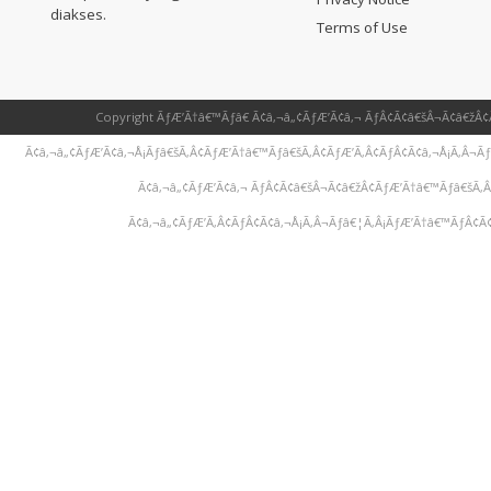
diakses.
Terms of Use
Copyright ÃƒÆ’Ã†â€™Ãƒâ€ Ã¢â‚¬â„¢ÃƒÆ’Ã¢â‚¬ ÃƒÂ¢Ã¢â€šÂ¬Ã¢â€žÂ
Ã¢â‚¬â„¢ÃƒÆ’Ã¢â‚¬Å¡Ãƒâ€šÃ‚Â¢ÃƒÆ’Ã†â€™Ãƒâ€šÃ‚Â¢ÃƒÆ’Ã‚Â¢ÃƒÂ¢Ã¢â‚¬Å¡Ã‚Â¬Ã
Ã¢â‚¬â„¢ÃƒÆ’Ã¢â‚¬ ÃƒÂ¢Ã¢â€šÂ¬Ã¢â€žÂ¢ÃƒÆ’Ã†â€™Ãƒâ€šÃ‚
Ã¢â‚¬â„¢ÃƒÆ’Ã‚Â¢ÃƒÂ¢Ã¢â‚¬Å¡Ã‚Â¬Ãƒâ€¦Ã‚Â¡ÃƒÆ’Ã†â€™ÃƒÂ¢Ã¢â