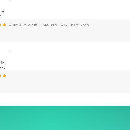
mar
A.
Order #: 2508161614
SKU: PLATFORM TERPERCAYA
994
ung