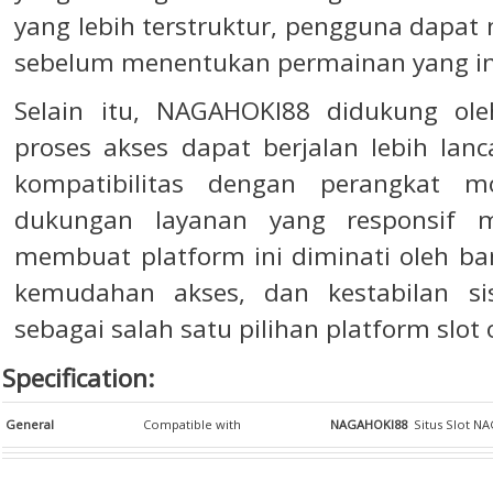
yang lebih terstruktur, pengguna dapa
sebelum menentukan permainan yang in
Selain itu, NAGAHOKI88 didukung ole
proses akses dapat berjalan lebih lan
kompatibilitas dengan perangkat m
dukungan layanan yang responsif m
membuat platform ini diminati oleh ba
kemudahan akses, dan kestabilan s
sebagai salah satu pilihan platform slot 
Specification:
General
Compatible with
NAGAHOKI88
Situs Slot N