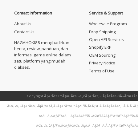
Contact Information
Service & Support
About Us
Wholesale Program
Contact Us
Drop Shipping
Open API Services
NAGAHOKI88 menghadirkan
Shopify ERP
berita, review, panduan, dan
informasi game online dalam
OEM Sourcing
satu platform yang mudah
Privacy Notice
diakses.
Terms of Use
Copyright ÃƒÆ’Ã†â€™Ãƒâ€ Ã¢â‚¬â„¢ÃƒÆ’Ã¢â‚¬ ÃƒÂ¢Ã¢â€šÂ¬Ã¢â€žÂ
Ã¢â‚¬â„¢ÃƒÆ’Ã¢â‚¬Å¡Ãƒâ€šÃ‚Â¢ÃƒÆ’Ã†â€™Ãƒâ€šÃ‚Â¢ÃƒÆ’Ã‚Â¢ÃƒÂ¢Ã¢â‚¬Å¡Ã‚Â¬Ã
Ã¢â‚¬â„¢ÃƒÆ’Ã¢â‚¬ ÃƒÂ¢Ã¢â€šÂ¬Ã¢â€žÂ¢ÃƒÆ’Ã†â€™Ãƒâ€šÃ‚
Ã¢â‚¬â„¢ÃƒÆ’Ã‚Â¢ÃƒÂ¢Ã¢â‚¬Å¡Ã‚Â¬Ãƒâ€¦Ã‚Â¡ÃƒÆ’Ã†â€™ÃƒÂ¢Ã¢â