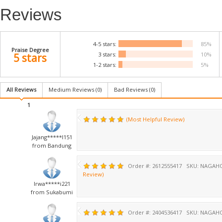
Reviews
4-5 stars:
85%
Praise Degree
3 stars:
10%
5 stars
1-2 stars:
5%
All Reviews
Medium Reviews (
0
)
Bad Reviews (
0
)
1
(Most Helpful Review)
Jajang*****l151
from Bandung
Order #: 2612555417
SKU: NAGAHO
Review)
Irwa*****i221
from Sukabumi
Order #: 2404536417
SKU: NAGAHO