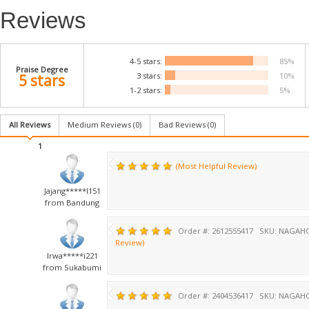
Reviews
4-5 stars:
85%
Praise Degree
3 stars:
10%
5 stars
1-2 stars:
5%
All Reviews
Medium Reviews (
0
)
Bad Reviews (
0
)
1
(Most Helpful Review)
Jajang*****l151
from Bandung
Order #: 2612555417
SKU: NAGAHO
Review)
Irwa*****i221
from Sukabumi
Order #: 2404536417
SKU: NAGAHO