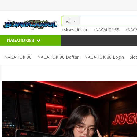
All
⭐Akses Utama
⭐NAGAHOKI88
⭐NAGA
⭐Home
⭐NAGAHOKI88 Prakmatic
⭐
NAGAHOKI88
NAGAHOKI88
NAGAHOKI88 Daftar
NAGAHOKI88 Login
Slo