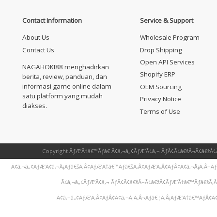
Contact Information
Service & Support
About Us
Wholesale Program
Contact Us
Drop Shipping
Open API Services
NAGAHOKI88 menghadirkan
Shopify ERP
berita, review, panduan, dan
informasi game online dalam
OEM Sourcing
satu platform yang mudah
Privacy Notice
diakses.
Terms of Use
Copyright ÃƒÆ’Ã†â€™Ãƒâ€ Ã¢â‚¬â„¢ÃƒÆ’Ã¢â‚¬ ÃƒÂ¢Ã¢â€šÂ¬Ã¢â€žÂ
Ã¢â‚¬â„¢ÃƒÆ’Ã¢â‚¬Å¡Ãƒâ€šÃ‚Â¢ÃƒÆ’Ã†â€™Ãƒâ€šÃ‚Â¢ÃƒÆ’Ã‚Â¢ÃƒÂ¢Ã¢â‚¬Å¡Ã‚Â¬Ã
Ã¢â‚¬â„¢ÃƒÆ’Ã¢â‚¬ ÃƒÂ¢Ã¢â€šÂ¬Ã¢â€žÂ¢ÃƒÆ’Ã†â€™Ãƒâ€šÃ‚
Ã¢â‚¬â„¢ÃƒÆ’Ã‚Â¢ÃƒÂ¢Ã¢â‚¬Å¡Ã‚Â¬Ãƒâ€¦Ã‚Â¡ÃƒÆ’Ã†â€™ÃƒÂ¢Ã¢â