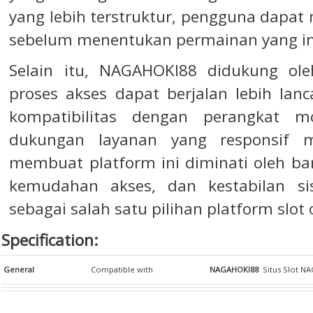
yang lebih terstruktur, pengguna dapa
sebelum menentukan permainan yang in
Selain itu, NAGAHOKI88 didukung ole
proses akses dapat berjalan lebih lan
kompatibilitas dengan perangkat m
dukungan layanan yang responsif m
membuat platform ini diminati oleh ba
kemudahan akses, dan kestabilan s
sebagai salah satu pilihan platform slot 
Specification:
General
Compatible with
NAGAHOKI88
Situs Slot N