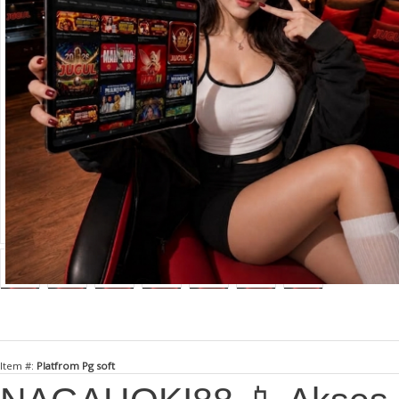
Item #:
Platfrom Pg soft