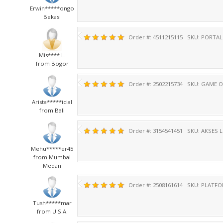
Erwin*****ongo
Bekasi
Order #: 4511215115
SKU: PORTAL
Mis**** L.
from Bogor
Order #: 2502215734
SKU: GAME O
Arista*****icial
from Bali
Order #: 3154541451
SKU: AKSES 
Mehu*****er45
from Mumbai
Medan
Order #: 2508161614
SKU: PLATF
Tush*****mar
from U.S.A.