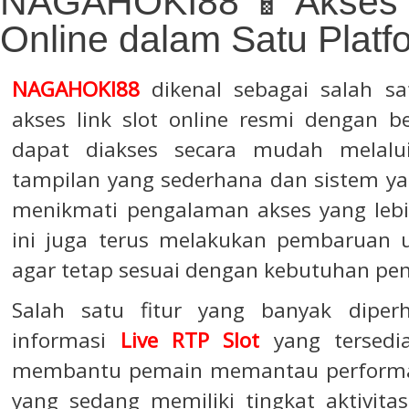
NAGAHOKI88 📱 Akses 
Online dalam Satu Platf
NAGAHOKI88
dikenal sebagai salah s
akses link slot online resmi dengan b
dapat diakses secara mudah melalu
tampilan yang sederhana dan sistem ya
menikmati pengalaman akses yang lebi
ini juga terus melakukan pembaruan u
agar tetap sesuai dengan kebutuhan p
Salah satu fitur yang banyak diper
informasi
Live RTP Slot
yang tersedia
membantu pemain memantau performa
yang sedang memiliki tingkat aktivita