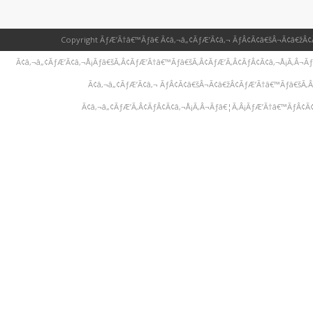
Copyright ÃƒÆ’Ã†â€™Ãƒâ€ Ã¢â‚¬â„¢ÃƒÆ’Ã¢â‚¬ ÃƒÂ¢Ã¢â€šÂ¬Ã¢â€žÂ
Ã¢â‚¬â„¢ÃƒÆ’Ã¢â‚¬Å¡Ãƒâ€šÃ‚Â¢ÃƒÆ’Ã†â€™Ãƒâ€šÃ‚Â¢ÃƒÆ’Ã‚Â¢ÃƒÂ¢Ã¢â‚¬Å¡Ã‚Â¬Ã
Ã¢â‚¬â„¢ÃƒÆ’Ã¢â‚¬ ÃƒÂ¢Ã¢â€šÂ¬Ã¢â€žÂ¢ÃƒÆ’Ã†â€™Ãƒâ€šÃ‚
Ã¢â‚¬â„¢ÃƒÆ’Ã‚Â¢ÃƒÂ¢Ã¢â‚¬Å¡Ã‚Â¬Ãƒâ€¦Ã‚Â¡ÃƒÆ’Ã†â€™ÃƒÂ¢Ã¢â