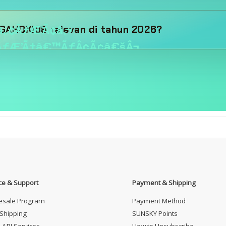
AHOKI88 relevan di tahun 2026?
ce & Support
Payment & Shipping
esale Program
Payment Method
Shipping
SUNSKY Points