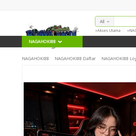
All
⭐Akses Utama
⭐NA
⭐Tentang
⭐PgSoft
NAGAHOKI88
NAGAHOKI88
NAGAHOKI88 Daftar
NAGAHOKI88 Log