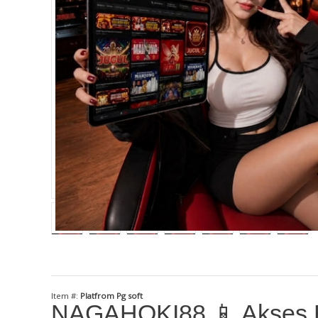
Item #:
Platfrom Pg soft
NAGAHOKI88 📱 Akses B