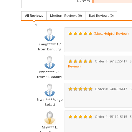
1-2 stars:
All Reviews
Medium Reviews (
0
)
Bad Reviews (
0
)
1
(Most Helpful Review)
Jajang*****l151
from Bandung
Order #: 2612555417
S
Review)
Irwa*****i221
from Sukabumi
Order #: 2404536417
S
Erwin*****ongo
Bekasi
Order #: 4511215115
S
Mis**** L.