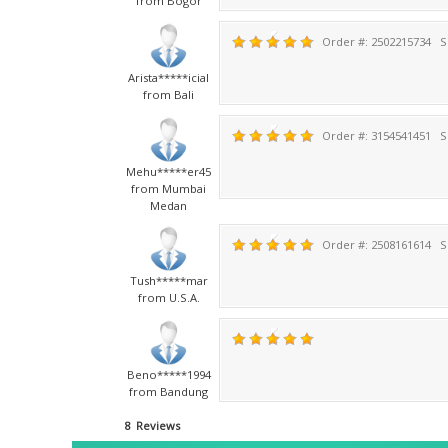
from Bogor
Order #: 2502215734
S
Arista*****icial
from Bali
Order #: 3154541451
S
Mehu*****er45
from Mumbai
Medan
Order #: 2508161614
S
Tush*****mar
from U.S.A.
Beno*****1994
from Bandung
8 Reviews