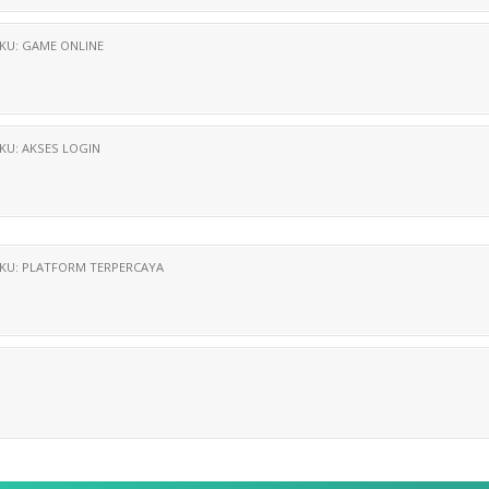
KU: GAME ONLINE
KU: AKSES LOGIN
KU: PLATFORM TERPERCAYA