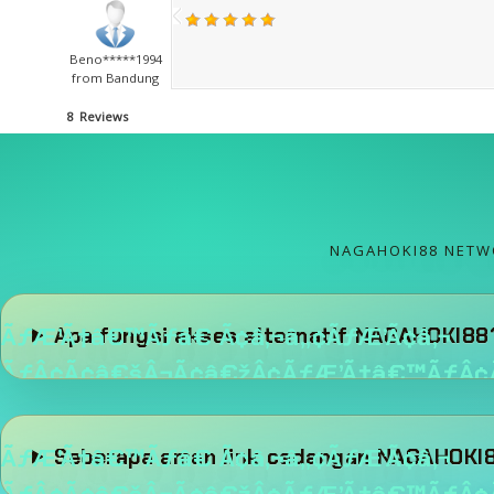
Beno*****1994
from Bandung
8 Reviews
NAGAHOKI88 NET
Apa fungsi akses alternatif NAGAHOKI88
Seberapa aman link cadangan NAGAHOKI