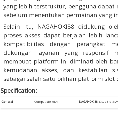
yang lebih terstruktur, pengguna dapa
sebelum menentukan permainan yang in
Selain itu, NAGAHOKI88 didukung ole
proses akses dapat berjalan lebih lan
kompatibilitas dengan perangkat m
dukungan layanan yang responsif m
membuat platform ini diminati oleh ba
kemudahan akses, dan kestabilan s
sebagai salah satu pilihan platform slot 
Specification:
General
Compatible with
NAGAHOKI88
Situs Slot N