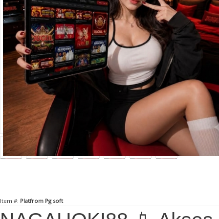
Item #:
Platfrom Pg soft