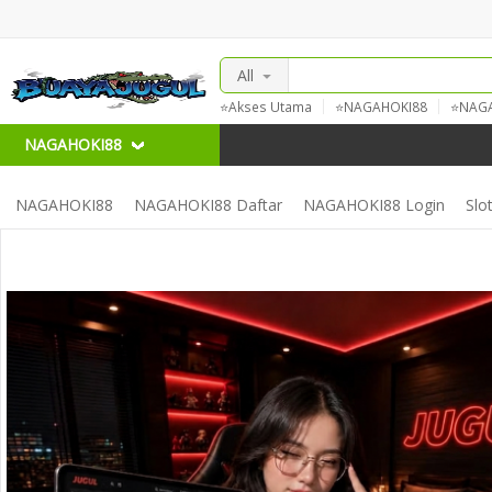
All
⭐Akses Utama
⭐NAGAHOKI88
⭐NAGA
⭐Home
⭐NAGAHOKI88 Prakmatic
⭐
NAGAHOKI88
NAGAHOKI88
NAGAHOKI88 Daftar
NAGAHOKI88 Login
Slo