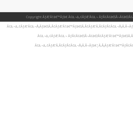
Copyright ÃƒÆ’Ã†â€™Ãƒâ€ Ã¢â‚¬â„¢ÃƒÆ’Ã¢â‚¬ ÃƒÂ¢Ã¢â€šÂ¬Ã¢â€žÂ
Ã¢â‚¬â„¢ÃƒÆ’Ã¢â‚¬Å¡Ãƒâ€šÃ‚Â¢ÃƒÆ’Ã†â€™Ãƒâ€šÃ‚Â¢ÃƒÆ’Ã‚Â¢ÃƒÂ¢Ã¢â‚¬Å¡Ã‚Â¬Ã
Ã¢â‚¬â„¢ÃƒÆ’Ã¢â‚¬ ÃƒÂ¢Ã¢â€šÂ¬Ã¢â€žÂ¢ÃƒÆ’Ã†â€™Ãƒâ€šÃ‚
Ã¢â‚¬â„¢ÃƒÆ’Ã‚Â¢ÃƒÂ¢Ã¢â‚¬Å¡Ã‚Â¬Ãƒâ€¦Ã‚Â¡ÃƒÆ’Ã†â€™ÃƒÂ¢Ã¢â