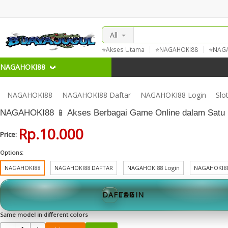
All
⭐Akses Utama
⭐NAGAHOKI88
⭐NAGA
⭐Home
⭐NAGAHOKI88 Prakmatic
⭐
NAGAHOKI88
NAGAHOKI88
NAGAHOKI88 Daftar
NAGAHOKI88 Login
Slo
NAGAHOKI88 📱 Akses Berbagai Game Online dalam Satu 
Rp.10.000
Price:
Options:
NAGAHOKI88
NAGAHOKI88 DAFTAR
NAGAHOKI88 Login
NAGAHOKI88
DAFTAR
LOGIN
Same model in different colors