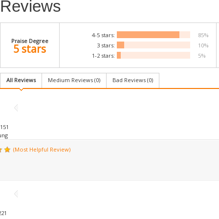
Reviews
4-5 stars:
85%
Praise Degree
3 stars:
10%
5 stars
1-2 stars:
5%
All Reviews
Medium Reviews (
0
)
Bad Reviews (
0
)
l151
ung
(Most Helpful Review)
221