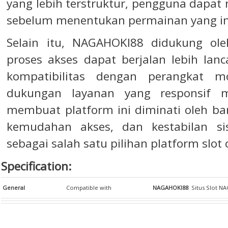
yang lebih terstruktur, pengguna dapa
sebelum menentukan permainan yang in
Selain itu, NAGAHOKI88 didukung ole
proses akses dapat berjalan lebih lan
kompatibilitas dengan perangkat m
dukungan layanan yang responsif m
membuat platform ini diminati oleh ba
kemudahan akses, dan kestabilan s
sebagai salah satu pilihan platform slot 
Specification:
General
Compatible with
NAGAHOKI88
Situs Slot N