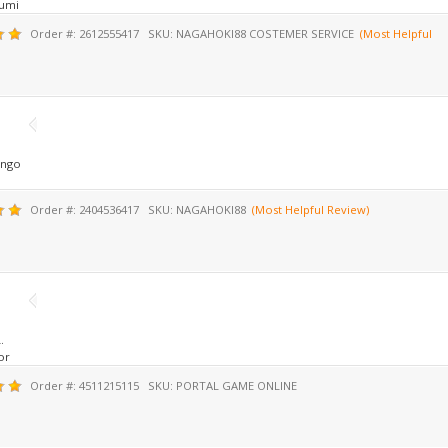
umi
Order #: 2612555417
SKU: NAGAHOKI88 COSTEMER SERVICE
(Most Helpful
ongo
Order #: 2404536417
SKU: NAGAHOKI88
(Most Helpful Review)
.
or
Order #: 4511215115
SKU: PORTAL GAME ONLINE