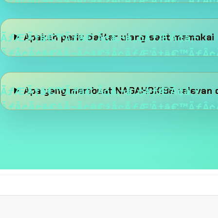
Apakah perlu daftar ulang saat memakai 
Apa yang membuat NAGAHOKI88 relevan d