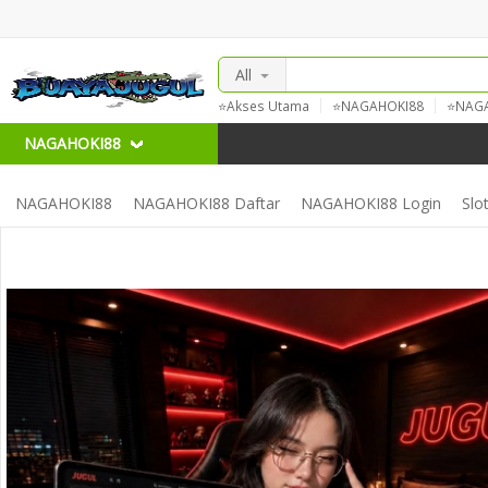
All
⭐Akses Utama
⭐NAGAHOKI88
⭐NAGA
⭐Home
⭐NAGAHOKI88 Prakmatic
⭐
NAGAHOKI88
NAGAHOKI88
NAGAHOKI88 Daftar
NAGAHOKI88 Login
Slo