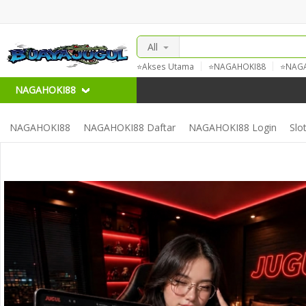
All
⭐Akses Utama
⭐NAGAHOKI88
⭐NAGA
⭐Home
⭐NAGAHOKI88 Prakmatic
⭐
NAGAHOKI88
NAGAHOKI88
NAGAHOKI88 Daftar
NAGAHOKI88 Login
Slo