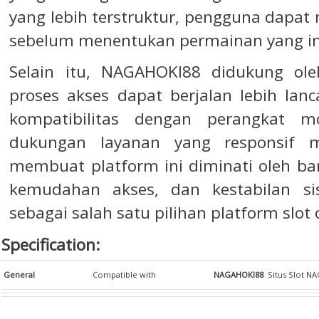
yang lebih terstruktur, pengguna dapa
sebelum menentukan permainan yang in
Selain itu, NAGAHOKI88 didukung ole
proses akses dapat berjalan lebih lan
kompatibilitas dengan perangkat m
dukungan layanan yang responsif m
membuat platform ini diminati oleh ba
kemudahan akses, dan kestabilan s
sebagai salah satu pilihan platform slot 
Specification:
General
Compatible with
NAGAHOKI88
Situs Slot N