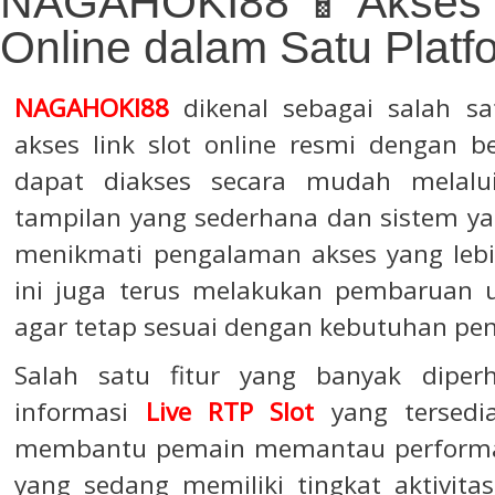
NAGAHOKI88 📱 Akses 
Online dalam Satu Platf
NAGAHOKI88
dikenal sebagai salah s
akses link slot online resmi dengan b
dapat diakses secara mudah melalu
tampilan yang sederhana dan sistem ya
menikmati pengalaman akses yang lebi
ini juga terus melakukan pembaruan u
agar tetap sesuai dengan kebutuhan p
Salah satu fitur yang banyak diper
informasi
Live RTP Slot
yang tersedia
membantu pemain memantau performa
yang sedang memiliki tingkat aktivita