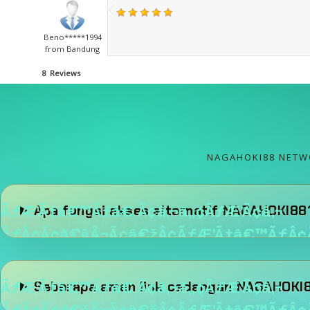
Beno*****1994
from Bandung
8 Reviews
NAGAHOKI88 NET
Apa fungsi akses alternatif NAGAHOKI88
Seberapa aman link cadangan NAGAHOKI