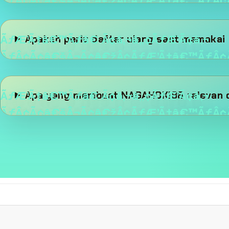
Apakah perlu daftar ulang saat memakai 
Apa yang membuat NAGAHOKI88 relevan d