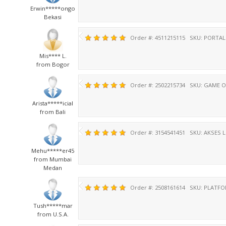
Erwin*****ongo
Bekasi
Order #: 4511215115
SKU: PORTAL
Mis**** L.
from Bogor
Order #: 2502215734
SKU: GAME O
Arista*****icial
from Bali
Order #: 3154541451
SKU: AKSES 
Mehu*****er45
from Mumbai
Medan
Order #: 2508161614
SKU: PLATF
Tush*****mar
from U.S.A.