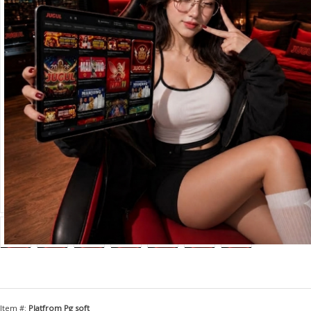
Item #:
Platfrom Pg soft