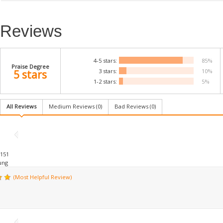
Reviews
4-5 stars:
85%
Praise Degree
3 stars:
10%
5 stars
1-2 stars:
5%
All Reviews
Medium Reviews (
0
)
Bad Reviews (
0
)
l151
ung
(Most Helpful Review)