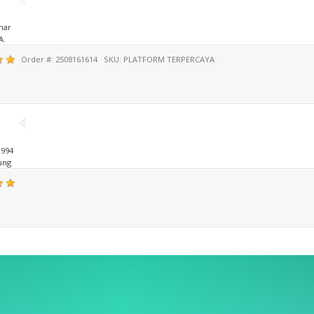
mar
A.
Order #: 2508161614
SKU: PLATFORM TERPERCAYA
994
ung