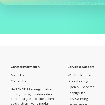
Contact Information
Service & Support
About Us
Wholesale Program
Contact Us
Drop Shipping
Open API Services
NAGAHOKI88 menghadirkan
Shopify ERP
berita, review, panduan, dan
informasi game online dalam
OEM Sourcing
satu platform yang mudah
Privacy Notice