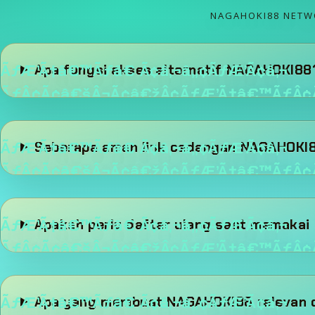
NAGAHOKI88 NET
Apa fungsi akses alternatif NAGAHOKI88
Seberapa aman link cadangan NAGAHOKI
Apakah perlu daftar ulang saat memakai 
Apa yang membuat NAGAHOKI88 relevan d