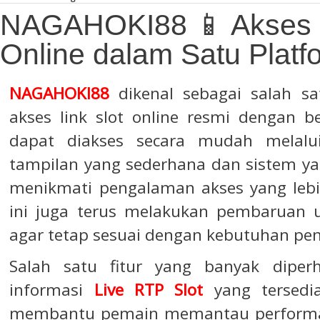
NAGAHOKI88 📱 Akses 
Online dalam Satu Platf
NAGAHOKI88
dikenal sebagai salah s
akses link slot online resmi dengan b
dapat diakses secara mudah melalu
tampilan yang sederhana dan sistem ya
menikmati pengalaman akses yang lebi
ini juga terus melakukan pembaruan u
agar tetap sesuai dengan kebutuhan p
Salah satu fitur yang banyak diper
informasi
Live RTP Slot
yang tersedia
membantu pemain memantau performa