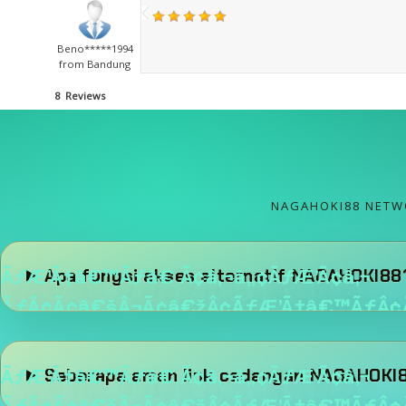
Beno*****1994
from Bandung
8 Reviews
NAGAHOKI88 NET
Apa fungsi akses alternatif NAGAHOKI88
Seberapa aman link cadangan NAGAHOKI