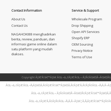
Contact Information
Service & Support
About Us
Wholesale Program
Contact Us
Drop Shipping
Open API Services
NAGAHOKI88 menghadirkan
Shopify ERP
berita, review, panduan, dan
informasi game online dalam
OEM Sourcing
satu platform yang mudah
Privacy Notice
diakses.
Terms of Use
Copyright ÃƒÆ’Ã†â€™Ãƒâ€ Ã¢â‚¬â„¢ÃƒÆ’Ã¢â‚¬ ÃƒÂ¢Ã¢â€šÂ¬Ã¢â€žÂ
Ã¢â‚¬â„¢ÃƒÆ’Ã¢â‚¬Å¡Ãƒâ€šÃ‚Â¢ÃƒÆ’Ã†â€™Ãƒâ€šÃ‚Â¢ÃƒÆ’Ã‚Â¢ÃƒÂ¢Ã¢â‚¬Å¡Ã‚Â¬Ã
Ã¢â‚¬â„¢ÃƒÆ’Ã¢â‚¬ ÃƒÂ¢Ã¢â€šÂ¬Ã¢â€žÂ¢ÃƒÆ’Ã†â€™Ãƒâ€šÃ‚
Ã¢â‚¬â„¢ÃƒÆ’Ã‚Â¢ÃƒÂ¢Ã¢â‚¬Å¡Ã‚Â¬Ãƒâ€¦Ã‚Â¡ÃƒÆ’Ã†â€™ÃƒÂ¢Ã¢â