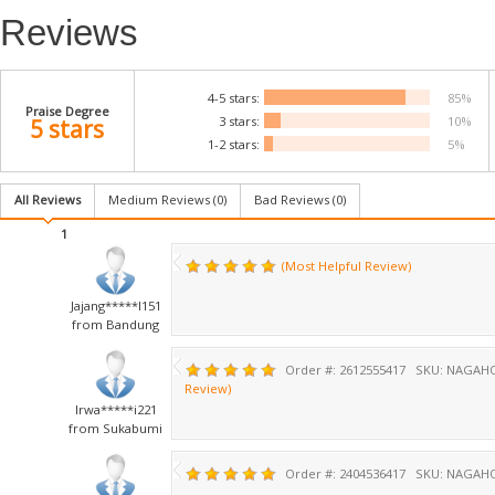
Reviews
4-5 stars:
85%
Praise Degree
3 stars:
10%
5 stars
1-2 stars:
5%
All Reviews
Medium Reviews (
0
)
Bad Reviews (
0
)
1
(Most Helpful Review)
Jajang*****l151
from Bandung
Order #: 2612555417
SKU: NAGAHO
Review)
Irwa*****i221
from Sukabumi
Order #: 2404536417
SKU: NAGAHO