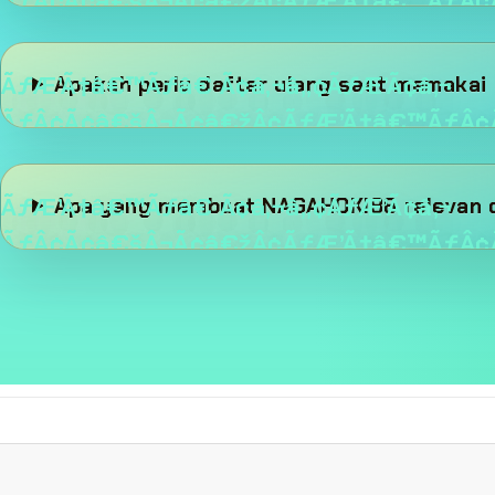
Apakah perlu daftar ulang saat memakai 
Apa yang membuat NAGAHOKI88 relevan d