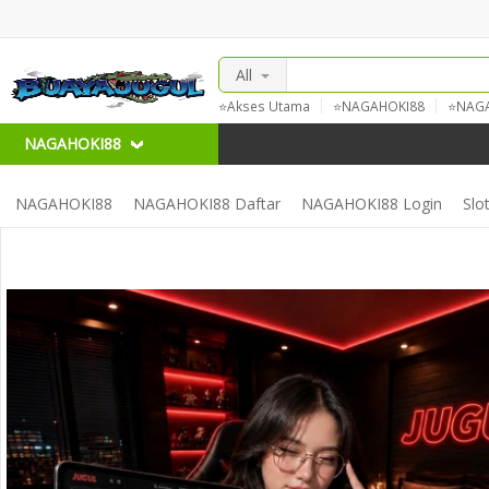
All
⭐Akses Utama
⭐NAGAHOKI88
⭐NAGA
⭐Home
⭐NAGAHOKI88 Prakmatic
⭐
NAGAHOKI88
NAGAHOKI88
NAGAHOKI88 Daftar
NAGAHOKI88 Login
Slo