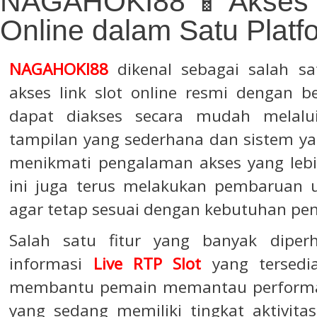
NAGAHOKI88 📱 Akses 
Online dalam Satu Platf
NAGAHOKI88
dikenal sebagai salah s
akses link slot online resmi dengan b
dapat diakses secara mudah melalu
tampilan yang sederhana dan sistem ya
menikmati pengalaman akses yang lebi
ini juga terus melakukan pembaruan u
agar tetap sesuai dengan kebutuhan p
Salah satu fitur yang banyak diper
informasi
Live RTP Slot
yang tersedia
membantu pemain memantau performa
yang sedang memiliki tingkat aktivita