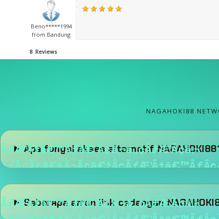
Beno*****1994
from Bandung
8 Reviews
NAGAHOKI88 NET
Apa fungsi akses alternatif NAGAHOKI88
Seberapa aman link cadangan NAGAHOKI