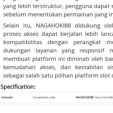
yang lebih terstruktur, pengguna dapa
sebelum menentukan permainan yang in
Selain itu, NAGAHOKI88 didukung ole
proses akses dapat berjalan lebih lan
kompatibilitas dengan perangkat m
dukungan layanan yang responsif m
membuat platform ini diminati oleh ba
kemudahan akses, dan kestabilan s
sebagai salah satu pilihan platform slot 
Specification:
General
Compatible with
NAGAHOKI88
Situs Slot N