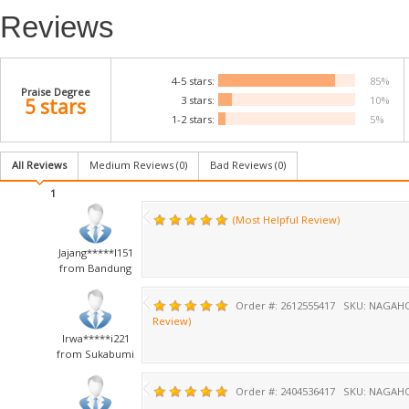
Reviews
4-5 stars:
85%
Praise Degree
3 stars:
10%
5 stars
1-2 stars:
5%
All Reviews
Medium Reviews (
0
)
Bad Reviews (
0
)
1
(Most Helpful Review)
Jajang*****l151
from Bandung
Order #: 2612555417
SKU: NAGAHO
Review)
Irwa*****i221
from Sukabumi
Order #: 2404536417
SKU: NAGAHO