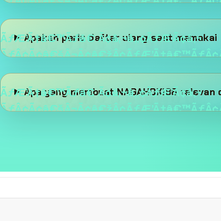
Apakah perlu daftar ulang saat memakai 
Apa yang membuat NAGAHOKI88 relevan d