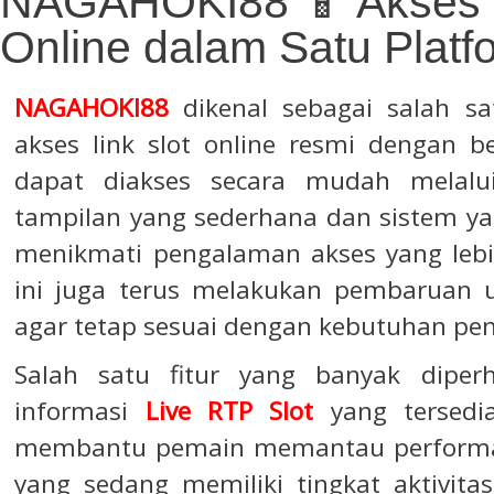
NAGAHOKI88 📱 Akses 
Online dalam Satu Platf
NAGAHOKI88
dikenal sebagai salah s
akses link slot online resmi dengan b
dapat diakses secara mudah melalu
tampilan yang sederhana dan sistem ya
menikmati pengalaman akses yang lebi
ini juga terus melakukan pembaruan u
agar tetap sesuai dengan kebutuhan p
Salah satu fitur yang banyak diper
informasi
Live RTP Slot
yang tersedia
membantu pemain memantau performa
yang sedang memiliki tingkat aktivita