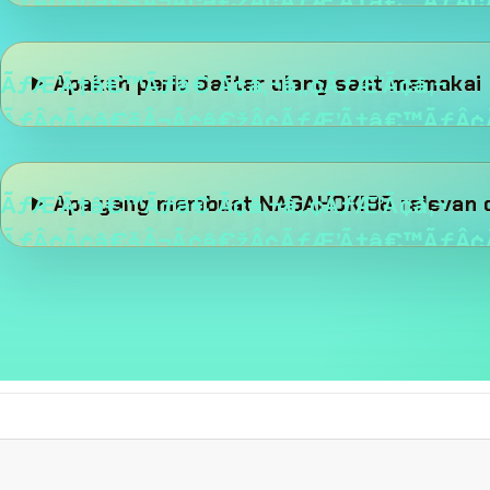
Apakah perlu daftar ulang saat memakai 
Apa yang membuat NAGAHOKI88 relevan d