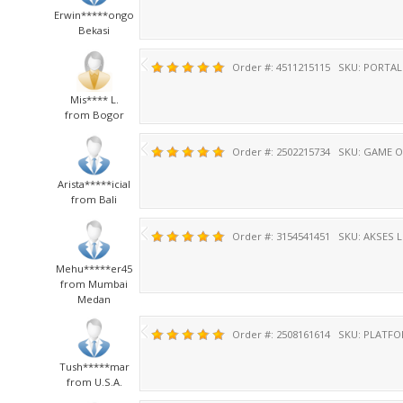
Erwin*****ongo
Bekasi
Order #: 4511215115
SKU: PORTAL
Mis**** L.
from Bogor
Order #: 2502215734
SKU: GAME O
Arista*****icial
from Bali
Order #: 3154541451
SKU: AKSES 
Mehu*****er45
from Mumbai
Medan
Order #: 2508161614
SKU: PLATF
Tush*****mar
from U.S.A.