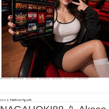
Item #:
Platfrom Pg soft