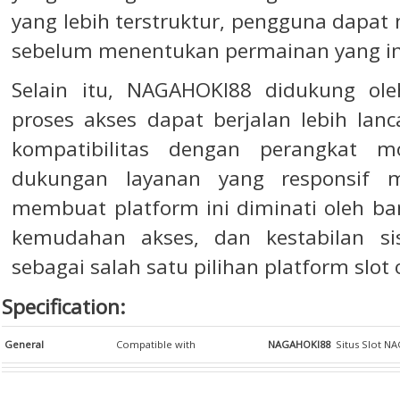
yang lebih terstruktur, pengguna dapa
sebelum menentukan permainan yang in
Selain itu, NAGAHOKI88 didukung ole
proses akses dapat berjalan lebih lan
kompatibilitas dengan perangkat m
dukungan layanan yang responsif m
membuat platform ini diminati oleh ba
kemudahan akses, dan kestabilan s
sebagai salah satu pilihan platform slot 
Specification:
General
Compatible with
NAGAHOKI88
Situs Slot N