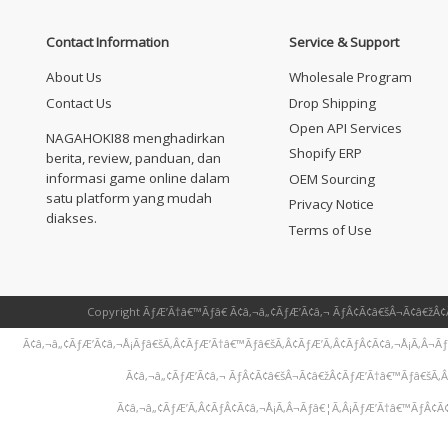
Contact Information
Service & Support
About Us
Wholesale Program
Contact Us
Drop Shipping
Open API Services
NAGAHOKI88 menghadirkan
Shopify ERP
berita, review, panduan, dan
informasi game online dalam
OEM Sourcing
satu platform yang mudah
Privacy Notice
diakses.
Terms of Use
Copyright ÃƒÆ’Ã†â€™Ãƒâ€ Ã¢â‚¬â„¢ÃƒÆ’Ã¢â‚¬ ÃƒÂ¢Ã¢â€šÂ¬Ã¢â€žÂ
Ã¢â‚¬â„¢ÃƒÆ’Ã¢â‚¬Å¡Ãƒâ€šÃ‚Â¢ÃƒÆ’Ã†â€™Ãƒâ€šÃ‚Â¢ÃƒÆ’Ã‚Â¢ÃƒÂ¢Ã¢â‚¬Å¡Ã‚Â¬Ã
Ã¢â‚¬â„¢ÃƒÆ’Ã¢â‚¬ ÃƒÂ¢Ã¢â€šÂ¬Ã¢â€žÂ¢ÃƒÆ’Ã†â€™Ãƒâ€šÃ‚
Ã¢â‚¬â„¢ÃƒÆ’Ã‚Â¢ÃƒÂ¢Ã¢â‚¬Å¡Ã‚Â¬Ãƒâ€¦Ã‚Â¡ÃƒÆ’Ã†â€™ÃƒÂ¢Ã¢â