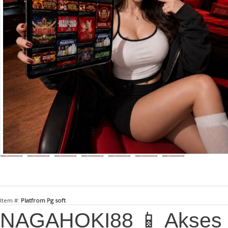
Item #:
Platfrom Pg soft
NAGAHOKI88 📱 Akses 