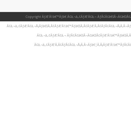
Copyright ÃƒÆ’Ã†â€™Ãƒâ€ Ã¢â‚¬â„¢ÃƒÆ’Ã¢â‚¬ ÃƒÂ¢Ã¢â€šÂ¬Ã¢â€žÂ
Ã¢â‚¬â„¢ÃƒÆ’Ã¢â‚¬Å¡Ãƒâ€šÃ‚Â¢ÃƒÆ’Ã†â€™Ãƒâ€šÃ‚Â¢ÃƒÆ’Ã‚Â¢ÃƒÂ¢Ã¢â‚¬Å¡Ã‚Â¬Ã
Ã¢â‚¬â„¢ÃƒÆ’Ã¢â‚¬ ÃƒÂ¢Ã¢â€šÂ¬Ã¢â€žÂ¢ÃƒÆ’Ã†â€™Ãƒâ€šÃ‚
Ã¢â‚¬â„¢ÃƒÆ’Ã‚Â¢ÃƒÂ¢Ã¢â‚¬Å¡Ã‚Â¬Ãƒâ€¦Ã‚Â¡ÃƒÆ’Ã†â€™ÃƒÂ¢Ã¢â