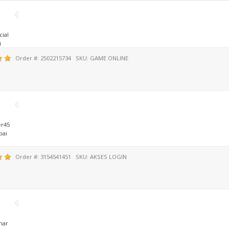
cial
i
Order #: 2502215734
SKU: GAME ONLINE
r45
bai
Order #: 3154541451
SKU: AKSES LOGIN
mar