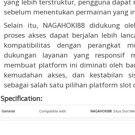
yang lebih terstruktur, pengguna dapa
sebelum menentukan permainan yang in
Selain itu, NAGAHOKI88 didukung ole
proses akses dapat berjalan lebih lan
kompatibilitas dengan perangkat m
dukungan layanan yang responsif m
membuat platform ini diminati oleh ba
kemudahan akses, dan kestabilan s
sebagai salah satu pilihan platform slot 
Specification:
General
Compatible with
NAGAHOKI88
Situs Slot N