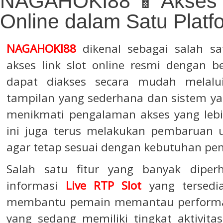
NAGAHOKI88 📱 Akses 
Online dalam Satu Platf
NAGAHOKI88
dikenal sebagai salah s
akses link slot online resmi dengan b
dapat diakses secara mudah melalu
tampilan yang sederhana dan sistem ya
menikmati pengalaman akses yang lebi
ini juga terus melakukan pembaruan u
agar tetap sesuai dengan kebutuhan p
Salah satu fitur yang banyak diper
informasi
Live RTP Slot
yang tersedia
membantu pemain memantau performa
yang sedang memiliki tingkat aktivita