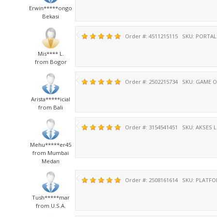
Erwin*****ongo
Bekasi
Order #: 4511215115
SKU: PORTAL
Mis**** L.
from Bogor
Order #: 2502215734
SKU: GAME O
Arista*****icial
from Bali
Order #: 3154541451
SKU: AKSES 
Mehu*****er45
from Mumbai
Medan
Order #: 2508161614
SKU: PLATF
Tush*****mar
from U.S.A.