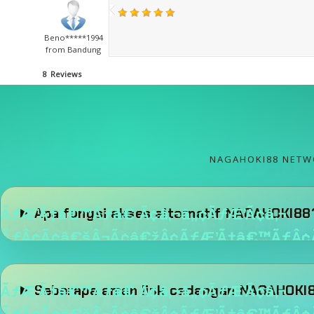
Beno*****1994
from Bandung
8 Reviews
NAGAHOKI88 NET
Apa fungsi akses alternatif NAGAHOKI88
Seberapa aman link cadangan NAGAHOKI