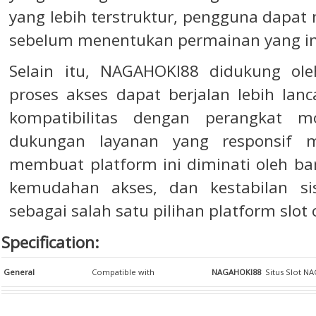
yang lebih terstruktur, pengguna dapa
sebelum menentukan permainan yang in
Selain itu, NAGAHOKI88 didukung ole
proses akses dapat berjalan lebih lan
kompatibilitas dengan perangkat m
dukungan layanan yang responsif m
membuat platform ini diminati oleh ba
kemudahan akses, dan kestabilan s
sebagai salah satu pilihan platform slot 
Specification:
General
Compatible with
NAGAHOKI88
Situs Slot N