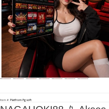
Item #:
Platfrom Pg soft