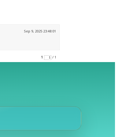
Sep 9, 2025 23:48:01
1
/ 1