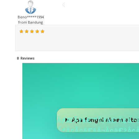
Beno*****1994
from Bandung
8 Reviews
Apa fungsi akses alt