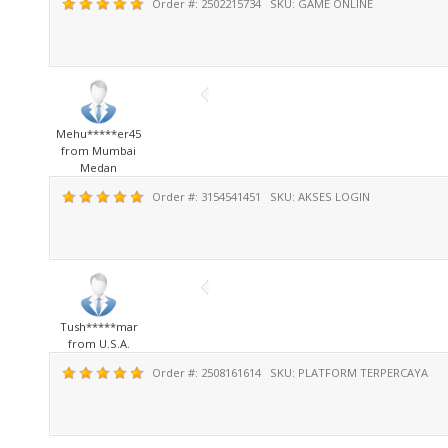
Order #: 2502215734
SKU: GAME ONLINE
Mehu*****er45
from Mumbai
Medan
Order #: 3154541451
SKU: AKSES LOGIN
Tush*****mar
from U.S.A.
Order #: 2508161614
SKU: PLATFORM TERPERCAYA