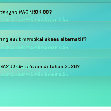
cadangan NAGAHOKI88?
lang saat memakai akses alternatif?
AHOKI88 relevan di tahun 2026?