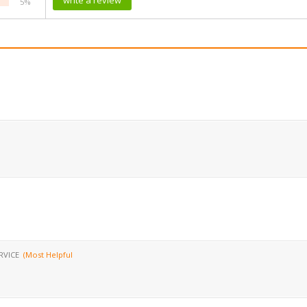
write a review
5%
RVICE
(Most Helpful