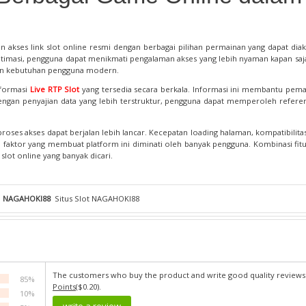
n akses link slot online resmi dengan berbagai pilihan permainan yang dapat dia
timasi, pengguna dapat menikmati pengalaman akses yang lebih nyaman kapan saja.
gan kebutuhan pengguna modern.
nformasi
Live RTP Slot
yang tersedia secara berkala. Informasi ini membantu pe
. Dengan penyajian data yang lebih terstruktur, pengguna dapat memperoleh ref
 proses akses dapat berjalan lebih lancar. Kecepatan loading halaman, kompatibil
 faktor yang membuat platform ini diminati oleh banyak pengguna. Kombinasi fitu
slot online yang banyak dicari.
NAGAHOKI88
Situs Slot NAGAHOKI88
The customers who buy the product and write good quality reviews
85%
Points
($0.20).
10%