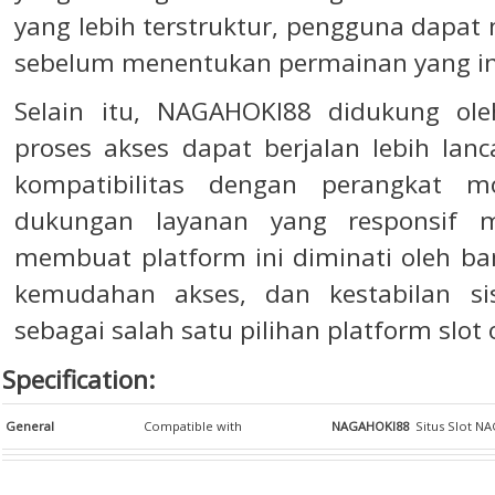
yang lebih terstruktur, pengguna dapa
sebelum menentukan permainan yang in
Selain itu, NAGAHOKI88 didukung ole
proses akses dapat berjalan lebih lan
kompatibilitas dengan perangkat m
dukungan layanan yang responsif m
membuat platform ini diminati oleh ba
kemudahan akses, dan kestabilan s
sebagai salah satu pilihan platform slot 
Specification:
General
Compatible with
NAGAHOKI88
Situs Slot N