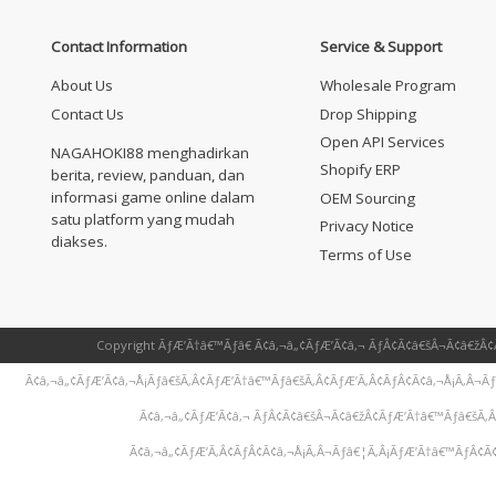
Contact Information
Service & Support
About Us
Wholesale Program
Contact Us
Drop Shipping
Open API Services
NAGAHOKI88 menghadirkan
Shopify ERP
berita, review, panduan, dan
informasi game online dalam
OEM Sourcing
satu platform yang mudah
Privacy Notice
diakses.
Terms of Use
Copyright ÃƒÆ’Ã†â€™Ãƒâ€ Ã¢â‚¬â„¢ÃƒÆ’Ã¢â‚¬ ÃƒÂ¢Ã¢â€šÂ¬Ã¢â€žÂ
Ã¢â‚¬â„¢ÃƒÆ’Ã¢â‚¬Å¡Ãƒâ€šÃ‚Â¢ÃƒÆ’Ã†â€™Ãƒâ€šÃ‚Â¢ÃƒÆ’Ã‚Â¢ÃƒÂ¢Ã¢â‚¬Å¡Ã‚Â¬Ã
Ã¢â‚¬â„¢ÃƒÆ’Ã¢â‚¬ ÃƒÂ¢Ã¢â€šÂ¬Ã¢â€žÂ¢ÃƒÆ’Ã†â€™Ãƒâ€šÃ‚
Ã¢â‚¬â„¢ÃƒÆ’Ã‚Â¢ÃƒÂ¢Ã¢â‚¬Å¡Ã‚Â¬Ãƒâ€¦Ã‚Â¡ÃƒÆ’Ã†â€™ÃƒÂ¢Ã¢â