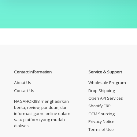
Contact Information
Service & Support
About Us
Wholesale Program
Contact Us
Drop Shipping
Open API Services
NAGAHOKI88 menghadirkan
Shopify ERP
berita, review, panduan, dan
informasi game online dalam
OEM Sourcing
satu platform yang mudah
Privacy Notice
diakses.
Terms of Use