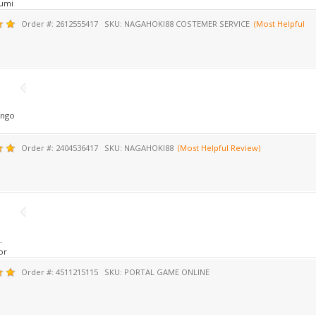
umi
Order #: 2612555417
SKU: NAGAHOKI88 COSTEMER SERVICE
(Most Helpful
ongo
Order #: 2404536417
SKU: NAGAHOKI88
(Most Helpful Review)
.
or
Order #: 4511215115
SKU: PORTAL GAME ONLINE