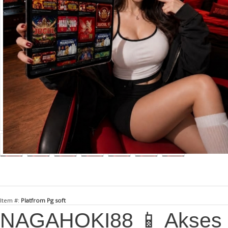
Item #:
Platfrom Pg soft
NAGAHOKI88 📱 Akses 