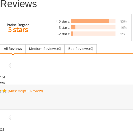
Reviews
4-5 stars:
85%
Praise Degree
3 stars:
10%
5 stars
1-2 stars:
5%
All Reviews
Medium Reviews (
0
)
Bad Reviews (
0
)
l151
ung
(Most Helpful Review)
221