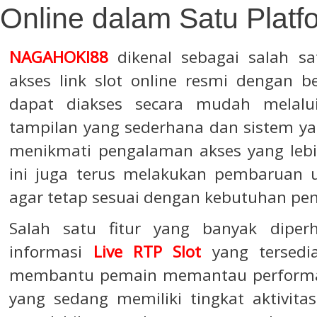
Online dalam Satu Platf
NAGAHOKI88
dikenal sebagai salah s
akses link slot online resmi dengan b
dapat diakses secara mudah melalu
tampilan yang sederhana dan sistem ya
menikmati pengalaman akses yang lebi
ini juga terus melakukan pembaruan u
agar tetap sesuai dengan kebutuhan p
Salah satu fitur yang banyak diper
informasi
Live RTP Slot
yang tersedia
membantu pemain memantau performa
yang sedang memiliki tingkat aktivita