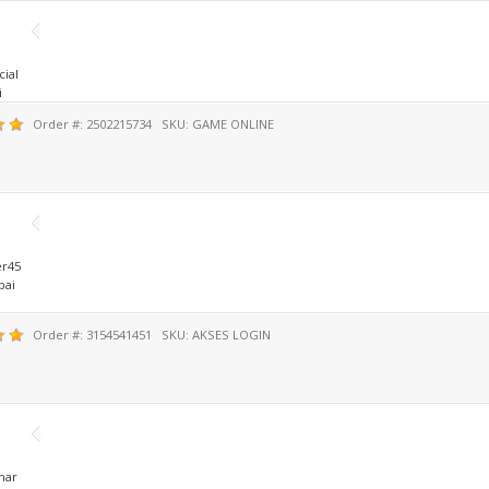
cial
i
Order #: 2502215734
SKU: GAME ONLINE
r45
bai
Order #: 3154541451
SKU: AKSES LOGIN
mar