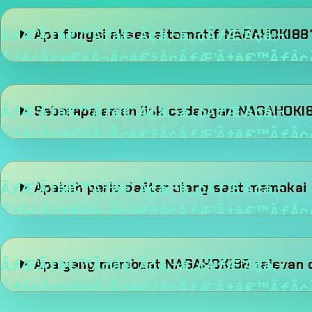
Apa fungsi akses alternatif NAGAHOKI88
Seberapa aman link cadangan NAGAHOKI
Apakah perlu daftar ulang saat memakai 
Apa yang membuat NAGAHOKI88 relevan d