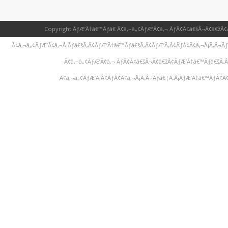
Copyright ÃƒÆ’Ã†â€™Ãƒâ€ Ã¢â‚¬â„¢ÃƒÆ’Ã¢â‚¬ ÃƒÂ¢Ã¢â€šÂ¬Ã¢â€žÂ
Ã¢â‚¬â„¢ÃƒÆ’Ã¢â‚¬Å¡Ãƒâ€šÃ‚Â¢ÃƒÆ’Ã†â€™Ãƒâ€šÃ‚Â¢ÃƒÆ’Ã‚Â¢ÃƒÂ¢Ã¢â‚¬Å¡Ã‚Â¬Ã
Ã¢â‚¬â„¢ÃƒÆ’Ã¢â‚¬ ÃƒÂ¢Ã¢â€šÂ¬Ã¢â€žÂ¢ÃƒÆ’Ã†â€™Ãƒâ€šÃ‚
Ã¢â‚¬â„¢ÃƒÆ’Ã‚Â¢ÃƒÂ¢Ã¢â‚¬Å¡Ã‚Â¬Ãƒâ€¦Ã‚Â¡ÃƒÆ’Ã†â€™ÃƒÂ¢Ã¢â