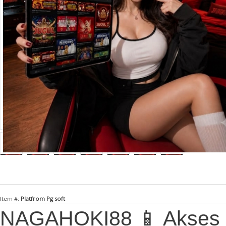
Item #:
Platfrom Pg soft
NAGAHOKI88 📱 Akses 