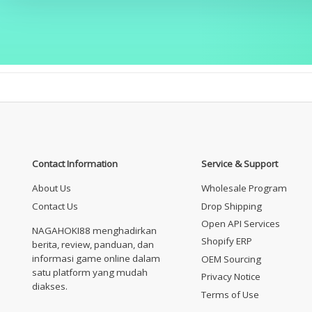
Contact Information
Service & Support
About Us
Wholesale Program
Contact Us
Drop Shipping
Open API Services
NAGAHOKI88 menghadirkan
Shopify ERP
berita, review, panduan, dan
informasi game online dalam
OEM Sourcing
satu platform yang mudah
Privacy Notice
diakses.
Terms of Use