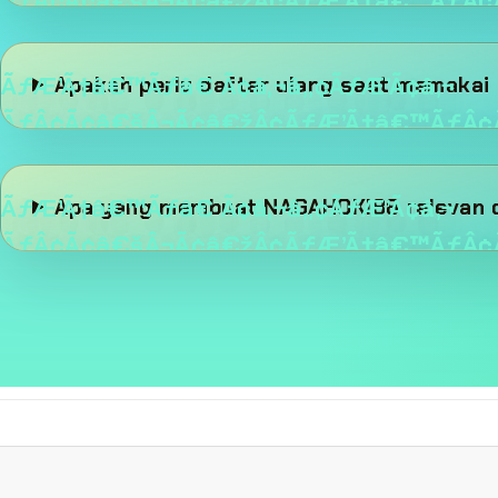
Apakah perlu daftar ulang saat memakai 
Apa yang membuat NAGAHOKI88 relevan d