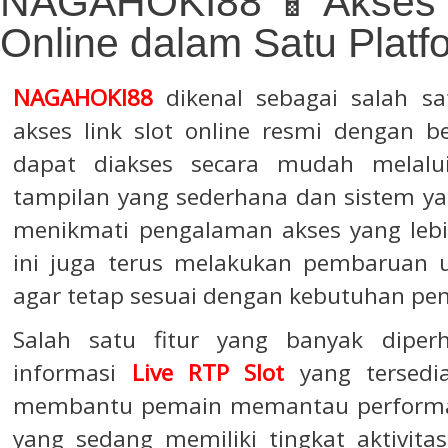
NAGAHOKI88 📱 Akses 
Online dalam Satu Platf
NAGAHOKI88
dikenal sebagai salah s
akses link slot online resmi dengan b
dapat diakses secara mudah melalu
tampilan yang sederhana dan sistem ya
menikmati pengalaman akses yang lebi
ini juga terus melakukan pembaruan u
agar tetap sesuai dengan kebutuhan p
Salah satu fitur yang banyak diper
informasi
Live RTP Slot
yang tersedia
membantu pemain memantau performa
yang sedang memiliki tingkat aktivita