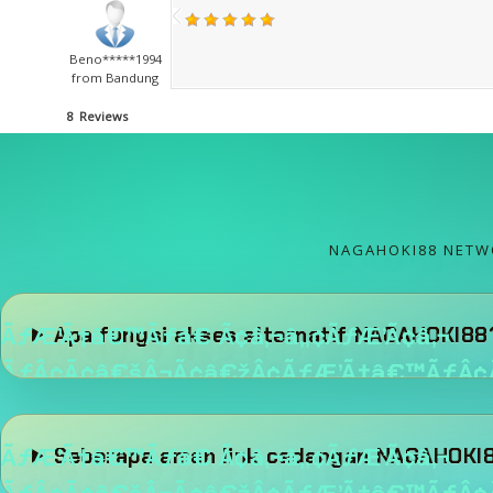
Beno*****1994
from Bandung
8 Reviews
NAGAHOKI88 NET
Apa fungsi akses alternatif NAGAHOKI88
Seberapa aman link cadangan NAGAHOKI