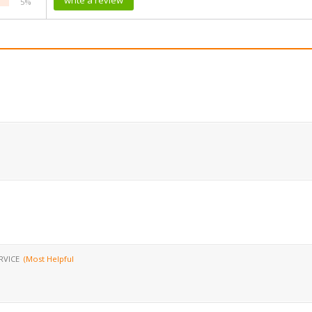
write a review
5%
RVICE
(Most Helpful