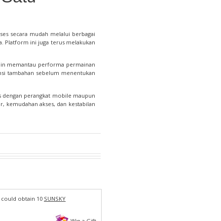
kses secara mudah melalui berbagai
 Platform ini juga terus melakukan
main memantau performa permainan
erensi tambahan sebelum menentukan
itas dengan perangkat mobile maupun
r, kemudahan akses, dan kestabilan
 could obtain 10
SUNSKY
Win a Gift