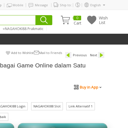
p
Mobile
Message
Ship to:
English
Wish
0
List
Cart
⭐NAGAHOKI88 Prakmatic
Add to Wishlist
Mail to Friends
Previous
Next
bagai Game Online dalam Satu
Buy in App
GAHOKI88 Login
NAGAHOKI88 Slot
Link Alternatif 1
baik