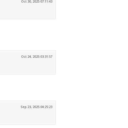
Oct 30, 2025 07:11:43
Oct 24, 2025 03:31:57
Sep 23, 2025 04:25:23