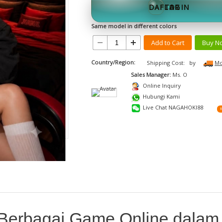
DAFTAR
LOGIN
Same model in different colors
Add to Cart
Buy N
Country/Region:
Shipping Cost:
by
Mo
Sales Manager:
Ms. O
Online Inquiry
Hubungi Kami
Live Chat NAGAHOKI88
Live Chat NAGAHOKI88
erbagai Game Online dalam