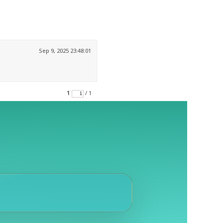
Sep 9, 2025 23:48:01
1
/ 1