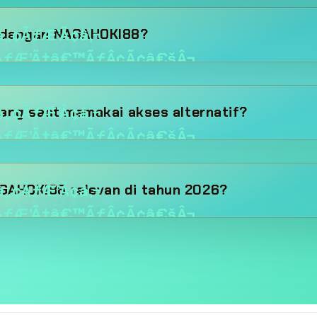
cadangan NAGAHOKI88?
lang saat memakai akses alternatif?
AHOKI88 relevan di tahun 2026?