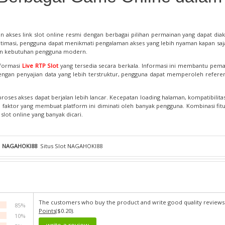
n akses link slot online resmi dengan berbagai pilihan permainan yang dapat dia
timasi, pengguna dapat menikmati pengalaman akses yang lebih nyaman kapan saja.
gan kebutuhan pengguna modern.
nformasi
Live RTP Slot
yang tersedia secara berkala. Informasi ini membantu pe
. Dengan penyajian data yang lebih terstruktur, pengguna dapat memperoleh ref
 proses akses dapat berjalan lebih lancar. Kecepatan loading halaman, kompatibil
 faktor yang membuat platform ini diminati oleh banyak pengguna. Kombinasi fitu
slot online yang banyak dicari.
NAGAHOKI88
Situs Slot NAGAHOKI88
The customers who buy the product and write good quality reviews
85%
Points
($0.20).
10%