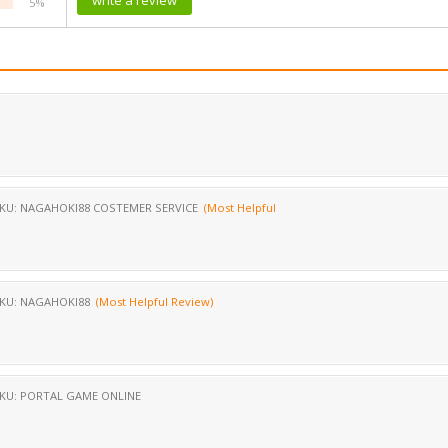
write a review
5%
KU: NAGAHOKI88 COSTEMER SERVICE
(Most Helpful
KU: NAGAHOKI88
(Most Helpful Review)
KU: PORTAL GAME ONLINE