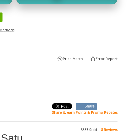
Methods
Price Match
Error Report
Share
Share it, earn Points & Promo Rebates
3333 Sold
8 Reviews
 Satu