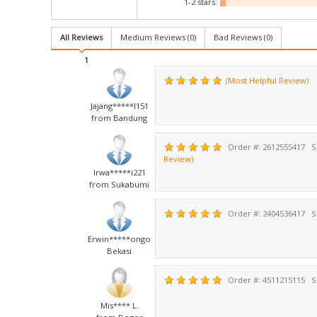
1-2 stars:
All Reviews
Medium Reviews (
0
)
Bad Reviews (
0
)
1
(Most Helpful Review)
Jajang*****l151
from Bandung
Order #: 2612555417
S
Review)
Irwa*****i221
from Sukabumi
Order #: 2404536417
S
Erwin*****ongo
Bekasi
Order #: 4511215115
S
Mis**** L.