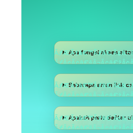
Apa fungsi akses alt
Seberapa aman link 
Apakah perlu daftar u