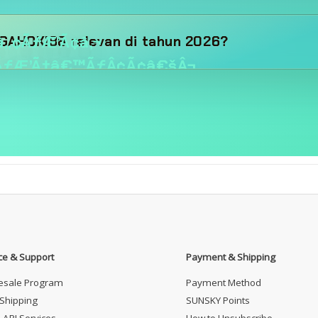
AHOKI88 relevan di tahun 2026?
ce & Support
Payment & Shipping
esale Program
Payment Method
Shipping
SUNSKY Points