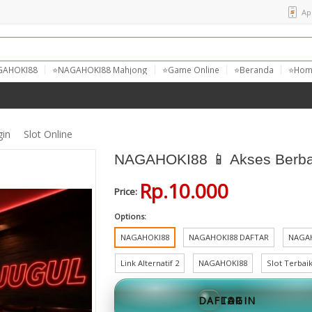
Ap
GAHOKI88
⭐NAGAHOKI88 Mahjong
⭐Game Online
⭐Beranda
⭐Hom
⭐Rekomendasi NAGAHOKI88
in
Slot Online
NAGAHOKI88 📱 Akses Berbag
Rp.10.000
Price:
Options:
NAGAHOKI88
NAGAHOKI88 DAFTAR
NAGAH
Link Alternatif 2
NAGAHOKI88
Slot Terbai
DAFTAR
LOGIN