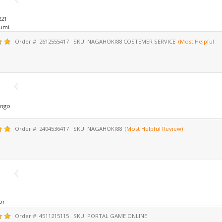
221
umi
Order #: 2612555417
SKU: NAGAHOKI88 COSTEMER SERVICE
(Most Helpful
ongo
Order #: 2404536417
SKU: NAGAHOKI88
(Most Helpful Review)
.
or
Order #: 4511215115
SKU: PORTAL GAME ONLINE