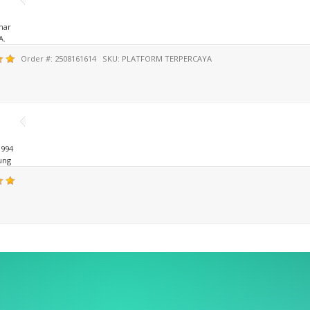
mar
A.
Order #: 2508161614
SKU: PLATFORM TERPERCAYA
994
ung