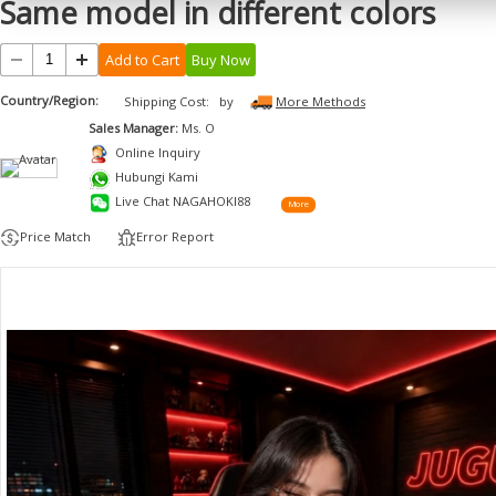
Same model in different colors
Add to Cart
Buy Now
Country/Region:
Shipping Cost:
by
More Methods
Sales Manager:
Ms. O
Online Inquiry
Hubungi Kami
Live Chat NAGAHOKI88
More
Live Chat NAGAHOKI88
Price Match
Error Report