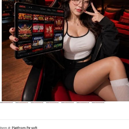
Item #:
Platfrom Pg soft