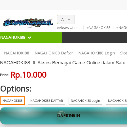
All
⭐Akses Utama
⭐NAGAHOKI88
⭐NAGA
⭐Home
⭐NAGAHOKI88 Prakmatic
⭐
NAGAHOKI88
NAGAHOKI88
NAGAHOKI88 Daftar
NAGAHOKI88 Login
Slo
NAGAHOKI88 📱 Akses Berbagai Game Online dalam Satu 
Rp.10.000
Price:
Options:
NAGAHOKI88
NAGAHOKI88 DAFTAR
NAGAHOKI88 Login
NAGAHOKI88
DAFTAR
LOGIN