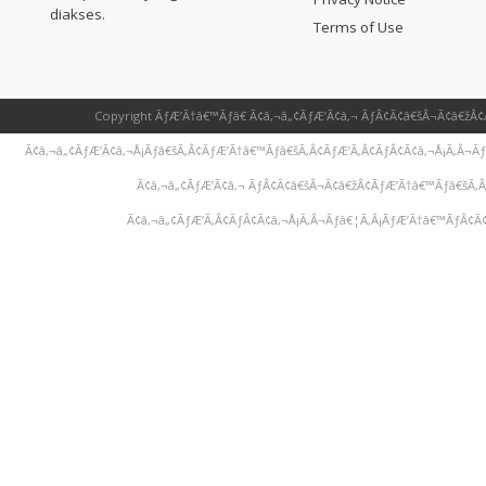
diakses.
Terms of Use
Copyright ÃƒÆ’Ã†â€™Ãƒâ€ Ã¢â‚¬â„¢ÃƒÆ’Ã¢â‚¬ ÃƒÂ¢Ã¢â€šÂ¬Ã¢â€žÂ
Ã¢â‚¬â„¢ÃƒÆ’Ã¢â‚¬Å¡Ãƒâ€šÃ‚Â¢ÃƒÆ’Ã†â€™Ãƒâ€šÃ‚Â¢ÃƒÆ’Ã‚Â¢ÃƒÂ¢Ã¢â‚¬Å¡Ã‚Â¬Ã
Ã¢â‚¬â„¢ÃƒÆ’Ã¢â‚¬ ÃƒÂ¢Ã¢â€šÂ¬Ã¢â€žÂ¢ÃƒÆ’Ã†â€™Ãƒâ€šÃ‚
Ã¢â‚¬â„¢ÃƒÆ’Ã‚Â¢ÃƒÂ¢Ã¢â‚¬Å¡Ã‚Â¬Ãƒâ€¦Ã‚Â¡ÃƒÆ’Ã†â€™ÃƒÂ¢Ã¢â