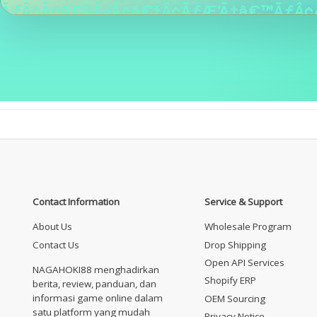
Contact Information
Service & Support
About Us
Wholesale Program
Contact Us
Drop Shipping
Open API Services
NAGAHOKI88 menghadirkan
Shopify ERP
berita, review, panduan, dan
informasi game online dalam
OEM Sourcing
satu platform yang mudah
Privacy Notice