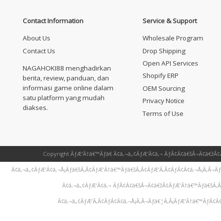
Contact Information
Service & Support
About Us
Wholesale Program
Contact Us
Drop Shipping
Open API Services
NAGAHOKI88 menghadirkan
Shopify ERP
berita, review, panduan, dan
informasi game online dalam
OEM Sourcing
satu platform yang mudah
Privacy Notice
diakses.
Terms of Use
Copyright ÃƒÆ’Ã†â€™Ãƒâ€ Ã¢â‚¬â„¢ÃƒÆ’Ã¢â‚¬ ÃƒÂ¢Ã¢â€šÂ¬Ã¢â€žÂ
Ã¢â‚¬â„¢ÃƒÆ’Ã¢â‚¬Å¡Ãƒâ€šÃ‚Â¢ÃƒÆ’Ã†â€™Ãƒâ€šÃ‚Â¢ÃƒÆ’Ã‚Â¢ÃƒÂ¢Ã¢â‚¬Å¡Ã‚Â¬Ã
Ã¢â‚¬â„¢ÃƒÆ’Ã¢â‚¬ ÃƒÂ¢Ã¢â€šÂ¬Ã¢â€žÂ¢ÃƒÆ’Ã†â€™Ãƒâ€šÃ‚
Ã¢â‚¬â„¢ÃƒÆ’Ã‚Â¢ÃƒÂ¢Ã¢â‚¬Å¡Ã‚Â¬Ãƒâ€¦Ã‚Â¡ÃƒÆ’Ã†â€™ÃƒÂ¢Ã¢â