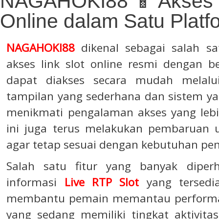
NAGAHOKI88 📱 Akses 
Online dalam Satu Platf
NAGAHOKI88
dikenal sebagai salah s
akses link slot online resmi dengan b
dapat diakses secara mudah melalu
tampilan yang sederhana dan sistem ya
menikmati pengalaman akses yang lebi
ini juga terus melakukan pembaruan u
agar tetap sesuai dengan kebutuhan p
Salah satu fitur yang banyak diper
informasi
Live RTP Slot
yang tersedia
membantu pemain memantau performa
yang sedang memiliki tingkat aktivita