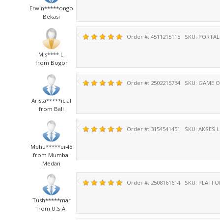
Erwin*****ongo
Bekasi
Order #: 4511215115
SKU: PORTAL
Mis**** L.
from Bogor
Order #: 2502215734
SKU: GAME O
Arista*****icial
from Bali
Order #: 3154541451
SKU: AKSES 
Mehu*****er45
from Mumbai
Medan
Order #: 2508161614
SKU: PLATF
Tush*****mar
from U.S.A.