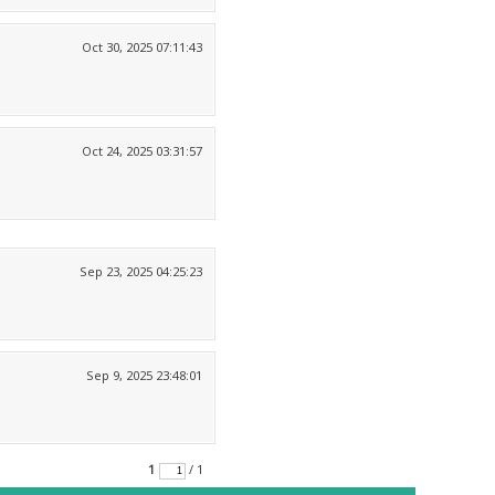
Oct 30, 2025 07:11:43
Oct 24, 2025 03:31:57
Sep 23, 2025 04:25:23
Sep 9, 2025 23:48:01
1
/ 1