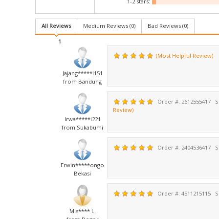
1-2 stars:
All Reviews
Medium Reviews (
0
)
Bad Reviews (
0
)
1
(Most Helpful Review)
Jajang*****l151
from Bandung
Order #: 2612555417
S
Review)
Irwa*****i221
from Sukabumi
Order #: 2404536417
S
Erwin*****ongo
Bekasi
Order #: 4511215115
S
Mis**** L.