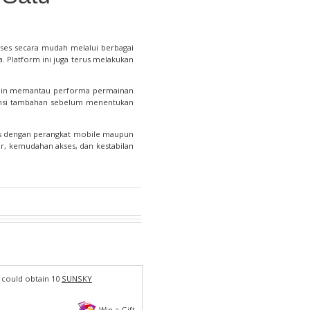
kses secara mudah melalui berbagai
 Platform ini juga terus melakukan
main memantau performa permainan
erensi tambahan sebelum menentukan
itas dengan perangkat mobile maupun
r, kemudahan akses, dan kestabilan
 could obtain 10
SUNSKY
Win a Gift