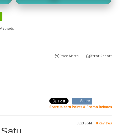
Methods
Price Match
Error Report
Share
Share it, earn Points & Promo Rebates
3333 Sold
8 Reviews
 Satu