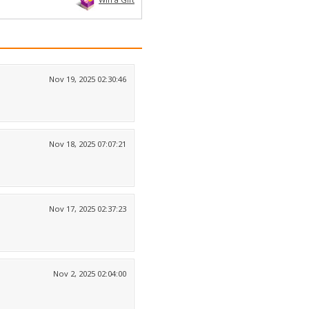
Nov 19, 2025 02:30:46
Nov 18, 2025 07:07:21
Nov 17, 2025 02:37:23
Nov 2, 2025 02:04:00