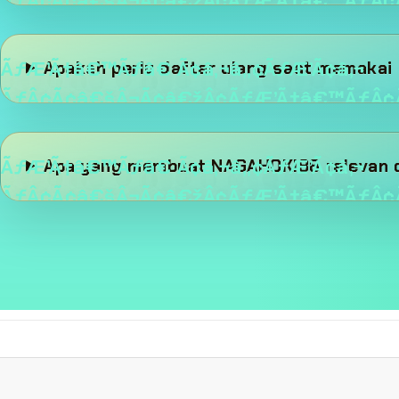
Apakah perlu daftar ulang saat memakai 
Apa yang membuat NAGAHOKI88 relevan d