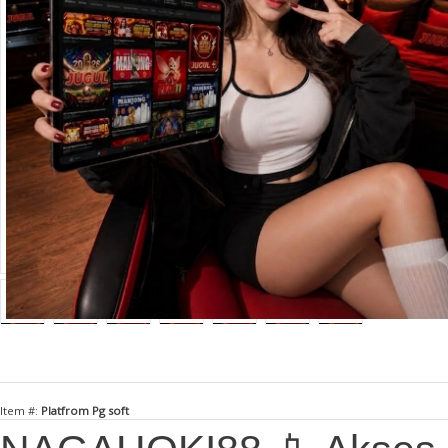
Item #:
Platfrom Pg soft