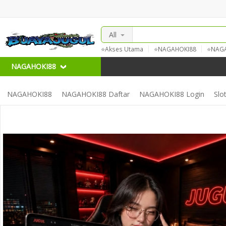
All
⭐Akses Utama
⭐NAGAHOKI88
⭐NAGA
⭐Home
⭐NAGAHOKI88 Prakmatic
⭐
NAGAHOKI88
NAGAHOKI88
NAGAHOKI88 Daftar
NAGAHOKI88 Login
Slo