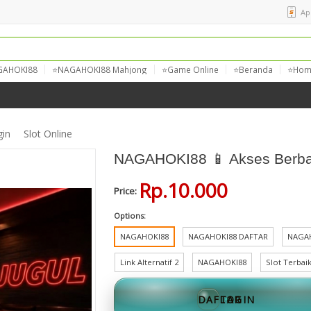
Ap
GAHOKI88
⭐NAGAHOKI88 Mahjong
⭐Game Online
⭐Beranda
⭐Hom
⭐Rekomendasi NAGAHOKI88
in
Slot Online
NAGAHOKI88 📱 Akses Berbag
Rp.10.000
Price:
Options:
NAGAHOKI88
NAGAHOKI88 DAFTAR
NAGAH
Link Alternatif 2
NAGAHOKI88
Slot Terbai
DAFTAR
LOGIN