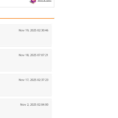
Nov 19, 2025 02:30:46
Nov 18, 2025 07:07:21
Nov 17, 2025 02:37:23
Nov 2, 2025 02:04:00