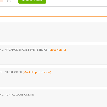
write a review
5%
KU: NAGAHOKI88 COSTEMER SERVICE
(Most Helpful
KU: NAGAHOKI88
(Most Helpful Review)
KU: PORTAL GAME ONLINE