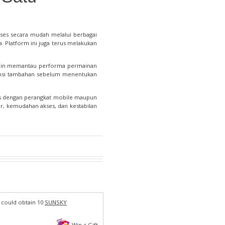
kses secara mudah melalui berbagai
 Platform ini juga terus melakukan
main memantau performa permainan
erensi tambahan sebelum menentukan
itas dengan perangkat mobile maupun
r, kemudahan akses, dan kestabilan
 could obtain 10
SUNSKY
Win a Gift