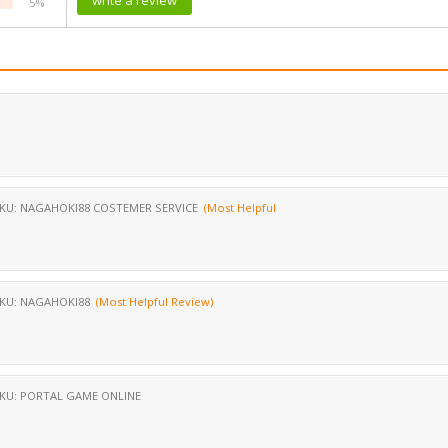
write a review
5%
KU: NAGAHOKI88 COSTEMER SERVICE
(Most Helpful
KU: NAGAHOKI88
(Most Helpful Review)
KU: PORTAL GAME ONLINE