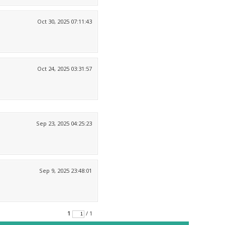
Oct 30, 2025 07:11:43
Oct 24, 2025 03:31:57
Sep 23, 2025 04:25:23
Sep 9, 2025 23:48:01
1
/ 1