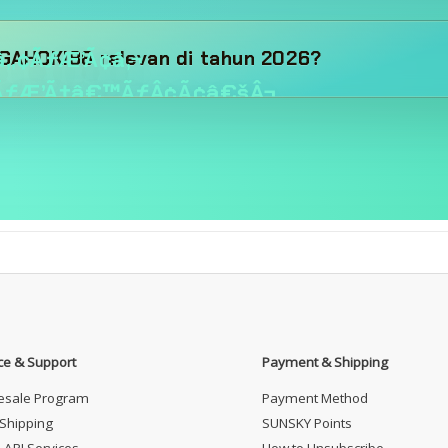
AHOKI88 relevan di tahun 2026?
ce & Support
Payment & Shipping
esale Program
Payment Method
Shipping
SUNSKY Points