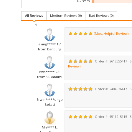
1-2 stars:
All Reviews
Medium Reviews (
0
)
Bad Reviews (
0
)
1
(Most Helpful Review)
Jajang*****l151
from Bandung
Order #: 2612555417
S
Review)
Irwa*****i221
from Sukabumi
Order #: 2404536417
S
Erwin*****ongo
Bekasi
Order #: 4511215115
S
Mis**** L.