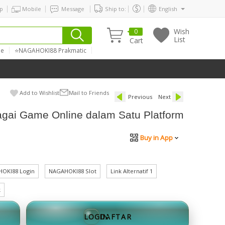
p
Mobile
Message
Ship to:
English
Wish
0
List
Cart
e
⭐NAGAHOKI88 Prakmatic
Add to Wishlist
Mail to Friends
Previous
Next
ai Game Online dalam Satu Platform
Buy in App
OKI88 Login
NAGAHOKI88 Slot
Link Alternatif 1
k
LOGIN
DAFTAR