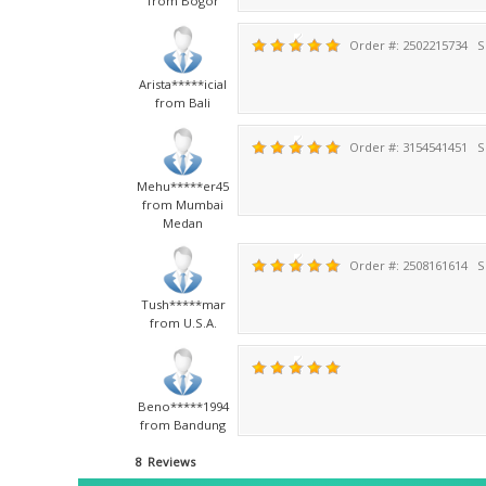
from Bogor
Order #: 2502215734
S
Arista*****icial
from Bali
Order #: 3154541451
S
Mehu*****er45
from Mumbai
Medan
Order #: 2508161614
S
Tush*****mar
from U.S.A.
Beno*****1994
from Bandung
8 Reviews