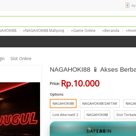
Ap
GAHOKI88
⭐NAGAHOKI88 Mahjong
⭐Game Online
⭐Beranda
⭐Hom
⭐Rekomendasi NAGAHOKI88
in
Slot Online
NAGAHOKI88 📱 Akses Berbag
Rp.10.000
Price:
Options:
NAGAHOKI88
NAGAHOKI88 DAFTAR
NAGAH
Link Alternatif 2
NAGAHOKI88
Slot Terbai
DAFTAR
LOGIN