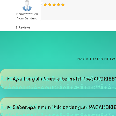
Beno*****1994
from Bandung
8 Reviews
NAGAHOKI88 NET
Apa fungsi akses alternatif NAGAHOKI88
Seberapa aman link cadangan NAGAHOKI