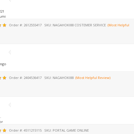
221
umi
Order #: 2612555417
SKU: NAGAHOKI88 COSTEMER SERVICE
(Most Helpful
ongo
Order #: 2404536417
SKU: NAGAHOKI88
(Most Helpful Review)
.
or
Order #: 4511215115
SKU: PORTAL GAME ONLINE