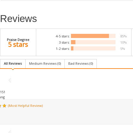
Reviews
4-5 stars:
85%
Praise Degree
3 stars:
10%
5 stars
1-2 stars:
5%
All Reviews
Medium Reviews (
0
)
Bad Reviews (
0
)
l151
ung
(Most Helpful Review)