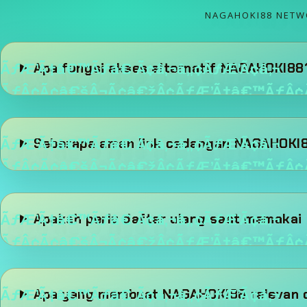
NAGAHOKI88 NET
Apa fungsi akses alternatif NAGAHOKI88
Seberapa aman link cadangan NAGAHOKI
Apakah perlu daftar ulang saat memakai 
Apa yang membuat NAGAHOKI88 relevan d