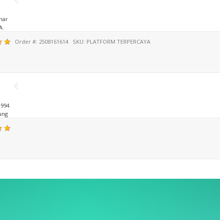
mar
A.
Order #: 2508161614
SKU: PLATFORM TERPERCAYA
994
ung