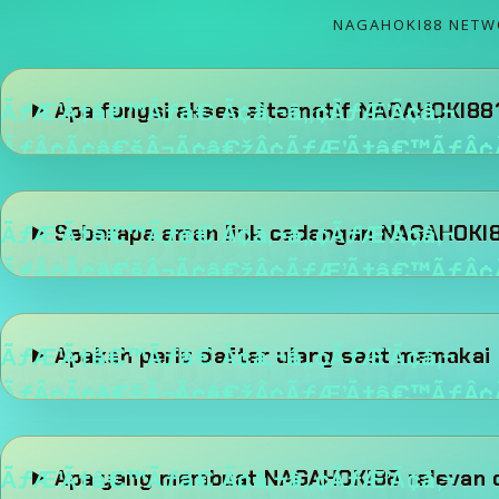
NAGAHOKI88 NET
Apa fungsi akses alternatif NAGAHOKI88
Seberapa aman link cadangan NAGAHOKI
Apakah perlu daftar ulang saat memakai 
Apa yang membuat NAGAHOKI88 relevan d