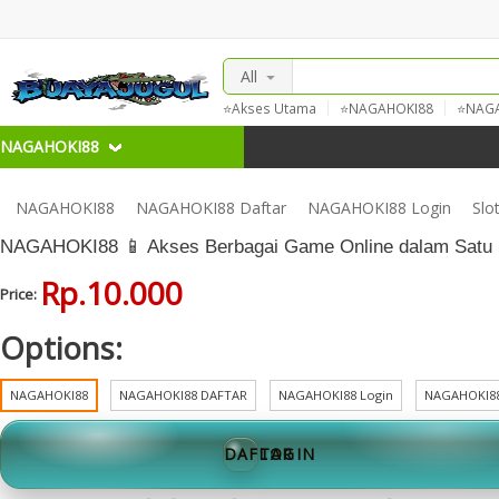
All
⭐Akses Utama
⭐NAGAHOKI88
⭐NAGA
⭐Home
⭐NAGAHOKI88 Prakmatic
⭐
NAGAHOKI88
NAGAHOKI88
NAGAHOKI88 Daftar
NAGAHOKI88 Login
Slo
NAGAHOKI88 📱 Akses Berbagai Game Online dalam Satu 
Rp.10.000
Price:
Options:
NAGAHOKI88
NAGAHOKI88 DAFTAR
NAGAHOKI88 Login
NAGAHOKI88
DAFTAR
LOGIN