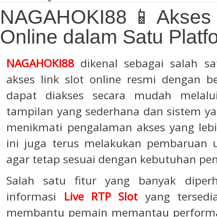
NAGAHOKI88 📱 Akses 
Online dalam Satu Platf
NAGAHOKI88
dikenal sebagai salah s
akses link slot online resmi dengan b
dapat diakses secara mudah melalu
tampilan yang sederhana dan sistem ya
menikmati pengalaman akses yang lebi
ini juga terus melakukan pembaruan u
agar tetap sesuai dengan kebutuhan p
Salah satu fitur yang banyak diper
informasi
Live RTP Slot
yang tersedia
membantu pemain memantau performa