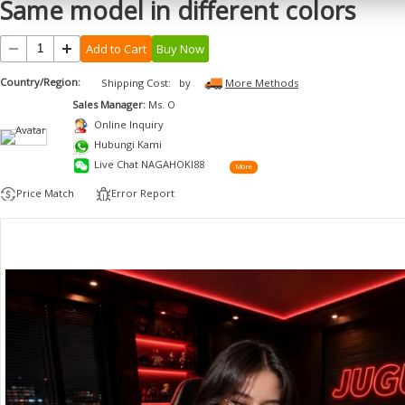
Same model in different colors
Add to Cart
Buy Now
Country/Region:
Shipping Cost:
by
More Methods
Sales Manager:
Ms. O
Online Inquiry
Hubungi Kami
Live Chat NAGAHOKI88
More
Live Chat NAGAHOKI88
Price Match
Error Report