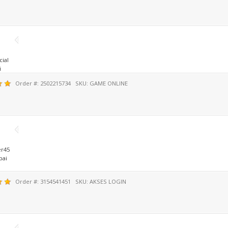
cial
i
Order #: 2502215734
SKU: GAME ONLINE
r45
bai
Order #: 3154541451
SKU: AKSES LOGIN