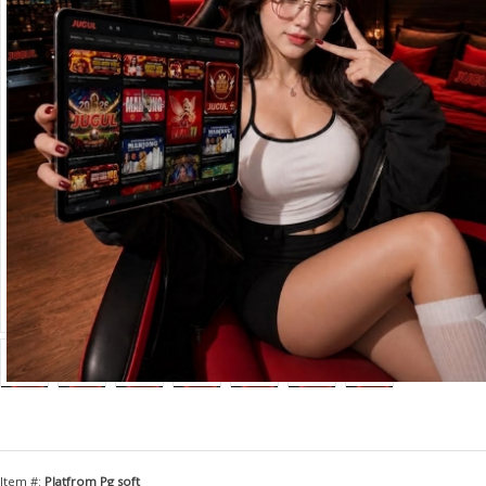
Item #:
Platfrom Pg soft