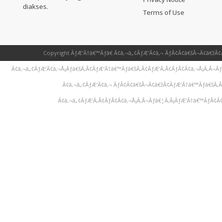
diakses.
Terms of Use
Copyright ÃƒÆ’Ã†â€™Ãƒâ€ Ã¢â‚¬â„¢ÃƒÆ’Ã¢â‚¬ ÃƒÂ¢Ã¢â€šÂ¬Ã¢â€žÂ
Ã¢â‚¬â„¢ÃƒÆ’Ã¢â‚¬Å¡Ãƒâ€šÃ‚Â¢ÃƒÆ’Ã†â€™Ãƒâ€šÃ‚Â¢ÃƒÆ’Ã‚Â¢ÃƒÂ¢Ã¢â‚¬Å¡Ã‚Â¬Ã
Ã¢â‚¬â„¢ÃƒÆ’Ã¢â‚¬ ÃƒÂ¢Ã¢â€šÂ¬Ã¢â€žÂ¢ÃƒÆ’Ã†â€™Ãƒâ€šÃ‚
Ã¢â‚¬â„¢ÃƒÆ’Ã‚Â¢ÃƒÂ¢Ã¢â‚¬Å¡Ã‚Â¬Ãƒâ€¦Ã‚Â¡ÃƒÆ’Ã†â€™ÃƒÂ¢Ã¢â