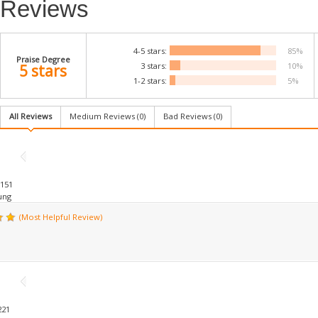
Reviews
4-5 stars:
85%
Praise Degree
3 stars:
10%
5 stars
1-2 stars:
5%
All Reviews
Medium Reviews (
0
)
Bad Reviews (
0
)
l151
ung
(Most Helpful Review)
221