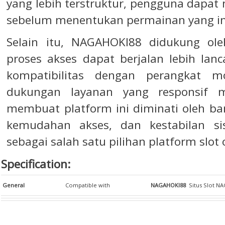
yang lebih terstruktur, pengguna dapa
sebelum menentukan permainan yang in
Selain itu, NAGAHOKI88 didukung ole
proses akses dapat berjalan lebih lan
kompatibilitas dengan perangkat m
dukungan layanan yang responsif m
membuat platform ini diminati oleh ba
kemudahan akses, dan kestabilan s
sebagai salah satu pilihan platform slot 
Specification:
General
Compatible with
NAGAHOKI88
Situs Slot N