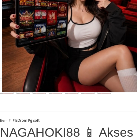
Item #:
Platfrom Pg soft
NAGAHOKI88 📱 Akses 