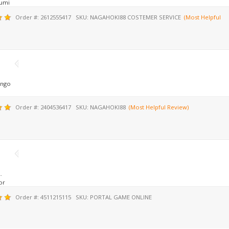
umi
Order #: 2612555417
SKU: NAGAHOKI88 COSTEMER SERVICE
(Most Helpful
ongo
Order #: 2404536417
SKU: NAGAHOKI88
(Most Helpful Review)
.
or
Order #: 4511215115
SKU: PORTAL GAME ONLINE